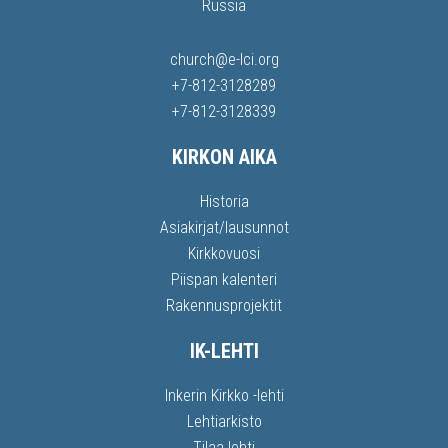
Russia
church@e-lci.org
+7-812-3128289
+7-812-3128339
KIRKON AIKA
Historia
Asiakirjat/lausunnot
Kirkkovuosi
Piispan kalenteri
Rakennusprojektit
IK-LEHTI
Inkerin Kirkko -lehti
Lehtiarkisto
Tilaa lehti