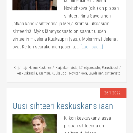
kolmihenkinen: Jelena
Novitshkova (oik.) on piispan
sihteeri, Nina Savolainen
jatkaa kansliasihteerinä ja Merja Kramsu ulkoasiain
sihteerinä. Myös lähetysosasto on saanut uuden
sihteerin – Jelena Kuukaupin (vas.). Molemmat Jelenat
ovat Kelton seurakunnan jäseniä, …
[Lue lisää...]
Kirjoittaja
Hannu Keskinen
/
IK ajankohtaista
,
Lähetysosasto
,
Perustiedot
/
keskuskanslia
,
Kramsu
,
Kuukauppi
,
Novitshkova
,
Savolainen
,
sihteeristö
26.1.2022
Uusi sihteeri keskuskansliaan
Kirkon keskuskansliassa
piispan sihteerinä on