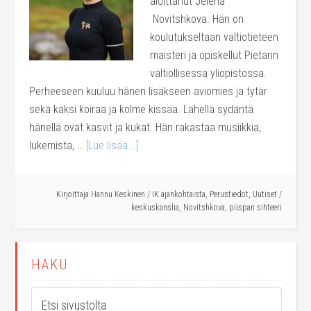
aloittanut Jelena
Novitshkova. Hän on
koulutukseltaan valtiotieteen
maisteri ja opiskellut Pietarin
valtiollisessa yliopistossa.
Perheeseen kuuluu hänen lisäkseen aviomies ja tytär
sekä kaksi koiraa ja kolme kissaa. Lähellä sydäntä
hänellä ovat kasvit ja kukat. Hän rakastaa musiikkia,
lukemista, …
[Lue lisää...]
Kirjoittaja
Hannu Keskinen
/
IK ajankohtaista
,
Perustiedot
,
Uutiset
/
keskuskanslia
,
Novitshkova
,
piispan sihteeri
HAKU