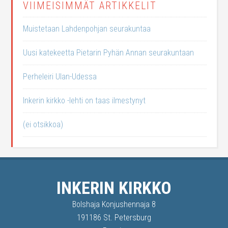
VIIMEISIMMÄT ARTIKKELIT
Muistetaan Lahdenpohjan seurakuntaa
Uusi katekeetta Pietarin Pyhän Annan seurakuntaan
Perheleiri Ulan-Udessa
Inkerin kirkko -lehti on taas ilmestynyt
(ei otsikkoa)
INKERIN KIRKKO
Bolshaja Konjushennaja 8
191186 St. Petersburg