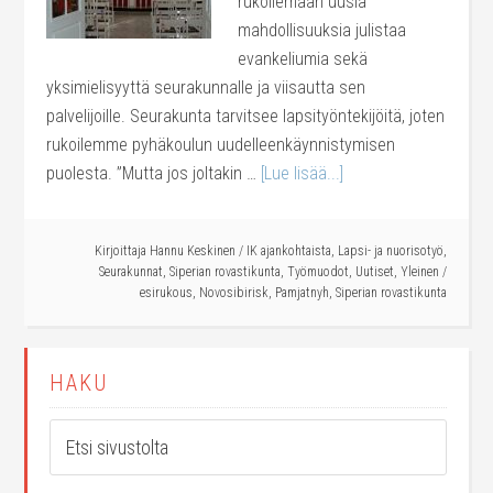
rukoilemaan uusia
mahdollisuuksia julistaa
evankeliumia sekä
yksimielisyyttä seurakunnalle ja viisautta sen
palvelijoille. Seurakunta tarvitsee lapsityöntekijöitä, joten
rukoilemme pyhäkoulun uudelleenkäynnistymisen
puolesta. ”Mutta jos joltakin …
[Lue lisää...]
Kirjoittaja
Hannu Keskinen
/
IK ajankohtaista
,
Lapsi- ja nuorisotyö
,
Seurakunnat
,
Siperian rovastikunta
,
Työmuodot
,
Uutiset
,
Yleinen
/
esirukous
,
Novosibirisk
,
Pamjatnyh
,
Siperian rovastikunta
HAKU