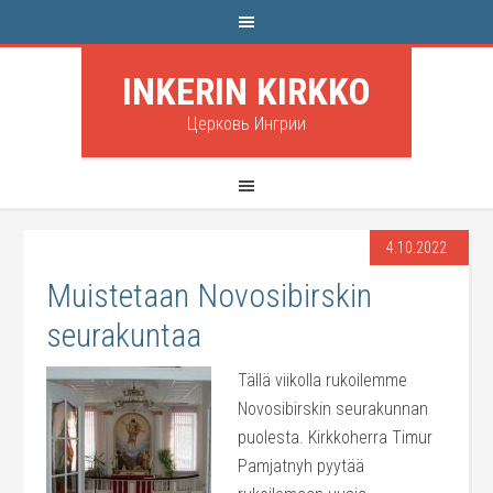
INKERIN KIRKKO
Церковь Ингрии
4.10.2022
Muistetaan Novosibirskin
seurakuntaa
Tällä viikolla rukoilemme
Novosibirskin seurakunnan
puolesta. Kirkkoherra Timur
Pamjatnyh pyytää