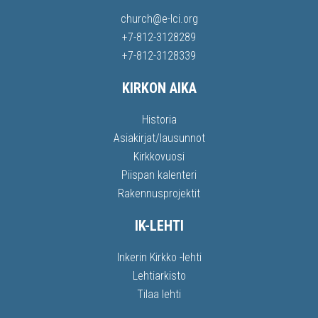
church@e-lci.org
+7-812-3128289
+7-812-3128339
KIRKON AIKA
Historia
Asiakirjat/lausunnot
Kirkkovuosi
Piispan kalenteri
Rakennusprojektit
IK-LEHTI
Inkerin Kirkko -lehti
Lehtiarkisto
Tilaa lehti