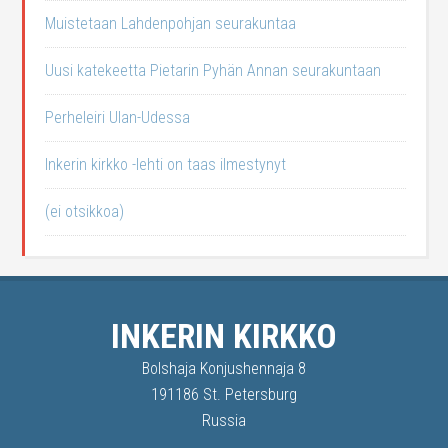
Muistetaan Lahdenpohjan seurakuntaa
Uusi katekeetta Pietarin Pyhän Annan seurakuntaan
Perheleiri Ulan-Udessa
Inkerin kirkko -lehti on taas ilmestynyt
(ei otsikkoa)
INKERIN KIRKKO
Bolshaja Konjushennaja 8
191186 St. Petersburg
Russia