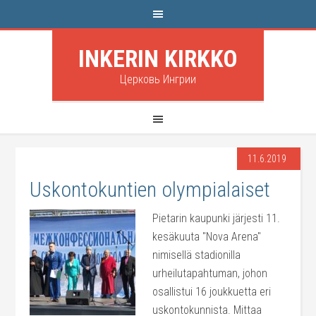
INKERIN KIRKKO
Церковь Ингрии
11.6.2019
Uskontokuntien olympialaiset
Pietarin kaupunki järjesti 11.
kesäkuuta "Nova Arena"
nimisellä stadionilla
urheilutapahtuman, johon
osallistui 16 joukkuetta eri
uskontokunnista. Mittaa