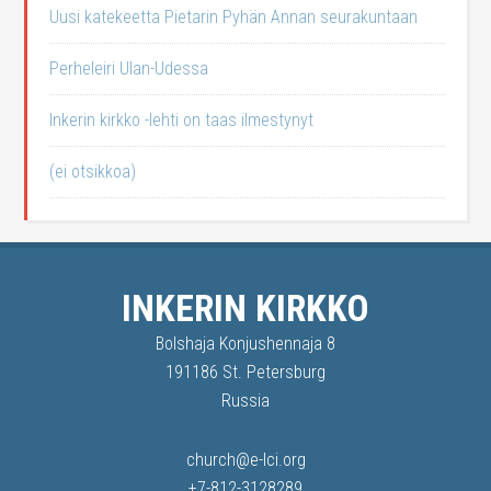
Uusi katekeetta Pietarin Pyhän Annan seurakuntaan
Perheleiri Ulan-Udessa
Inkerin kirkko -lehti on taas ilmestynyt
(ei otsikkoa)
INKERIN KIRKKO
Bolshaja Konjushennaja 8
191186 St. Petersburg
Russia
church@e-lci.org
+7-812-3128289