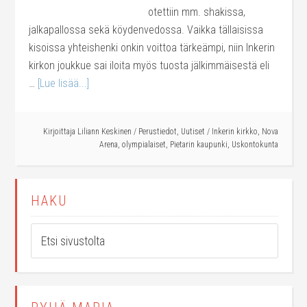
otettiin mm. shakissa,
jalkapallossa sekä köydenvedossa. Vaikka tällaisissa
kisoissa yhteishenki onkin voittoa tärkeämpi, niin Inkerin
kirkon joukkue sai iloita myös tuosta jälkimmäisestä eli
…
[Lue lisää...]
Kirjoittaja
Liliann Keskinen
/
Perustiedot
,
Uutiset
/
Inkerin kirkko
,
Nova
Arena
,
olympialaiset
,
Pietarin kaupunki
,
Uskontokunta
HAKU