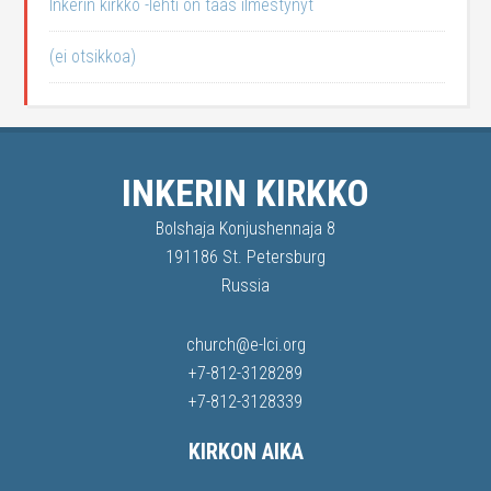
Inkerin kirkko -lehti on taas ilmestynyt
(ei otsikkoa)
INKERIN KIRKKO
Bolshaja Konjushennaja 8
191186 St. Petersburg
Russia
church@e-lci.org
+7-812-3128289
+7-812-3128339
KIRKON AIKA