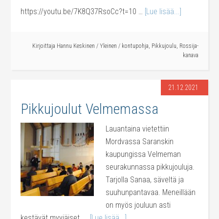
https://youtu.be/7K8Q37RsoCc?t=10 …
[Lue lisää...]
Kirjoittaja
Hannu Keskinen
/
Yleinen
/
kontupohja
,
Pikkujoulu
,
Rossija-
kanava
21.12.2021
Pikkujoulut Velmemassa
Lauantaina vietettiin
Mordvassa Saranskin
kaupungissa Velmeman
seurakunnassa pikkujouluja.
Tarjolla Sanaa, säveltä ja
suuhunpantavaa. Meneillään
on myös jouluun asti
kestävät myyjäiset. …
[Lue lisää...]