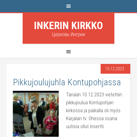
INKERIN KIRKKO
Церковь Ингрии
10.12.2023
Pikkujoulujuhla Kontupohjassa
Tänään 10.12.2023 vietettiin
pikkujoulua Kontupohjan
kirkossa ja paikalla oli myös
Karjalan tv. Ohessa osana
uutisia ollut insertti.