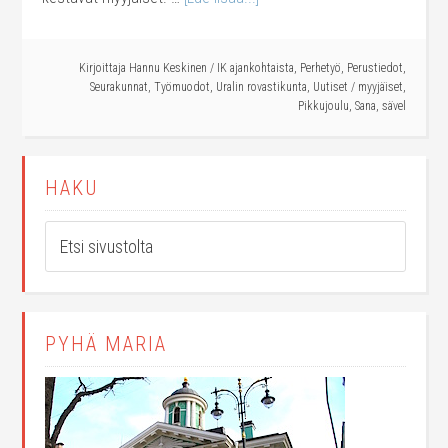
Kirjoittaja
Hannu Keskinen
/
IK ajankohtaista
,
Perhetyö
,
Perustiedot
,
Seurakunnat
,
Työmuodot
,
Uralin rovastikunta
,
Uutiset
/
myyjäiset
,
Pikkujoulu
,
Sana
,
sävel
HAKU
PYHÄ MARIA