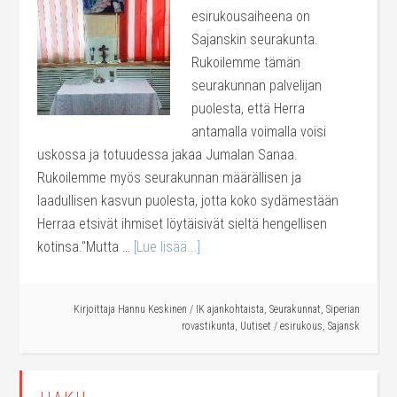
esirukousaiheena on
Sajanskin seurakunta.
Rukoilemme tämän
seurakunnan palvelijan
puolesta, että Herra
antamalla voimalla voisi
uskossa ja totuudessa jakaa Jumalan Sanaa.
Rukoilemme myös seurakunnan määrällisen ja
laadullisen kasvun puolesta, jotta koko sydämestään
Herraa etsivät ihmiset löytäisivät sieltä hengellisen
kotinsa."Mutta …
[Lue lisää...]
Kirjoittaja
Hannu Keskinen
/
IK ajankohtaista
,
Seurakunnat
,
Siperian
rovastikunta
,
Uutiset
/
esirukous
,
Sajansk