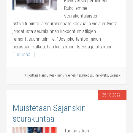
Pavlovetsia perheineen.
Rukoilemme
seurakuntalaisten
aktivoitumista ja seurakunnalle kasvua ja vielä erityistä
johdatusta seurakunnan kokoontumistilojen
remonttisuunnitelmille. "Jos joku tahtoo minun
perässäni kulkea, hän kieltäköön itsensä ja ottakoon …
[Lue lisää...]
Kirjoittaja
Hannu Keskinen
/
Yleinen
/
esirukous
,
Pavlovets
,
Sajansk
25.10.2022
Muistetaan Sajanskin
seurakuntaa
Tämän viikon