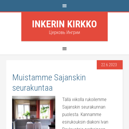
INKERIN KIRKKO
Церковь Ингрии
22.6.2023
Muistamme Sajanskin
seurakuntaa
Tällä viikolla rukoilemme
Sajanskin seurakunnan
puolesta. Kannamme
esirukouksin diakoni Ivan