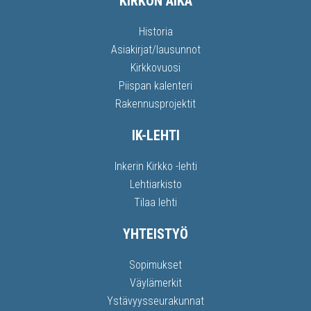
KIRKON AIKA
Historia
Asiakirjat/lausunnot
Kirkkovuosi
Piispan kalenteri
Rakennusprojektit
IK-LEHTI
Inkerin Kirkko -lehti
Lehtiarkisto
Tilaa lehti
YHTEISTYÖ
Sopimukset
Väylämerkit
Ystävyysseurakunnat