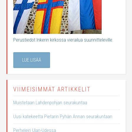
Perustiedot Inkerin kirkossa vierailua suunnitteleville.
LUE LISÄÄ
VIIMEISIMMÄT ARTIKKELIT
Muistetaan Lahdenpohjan seurakuntaa
Uusi katekeetta Pietarin Pyhän Annan seurakuntaan
Perheleiri Ulan-Udessa