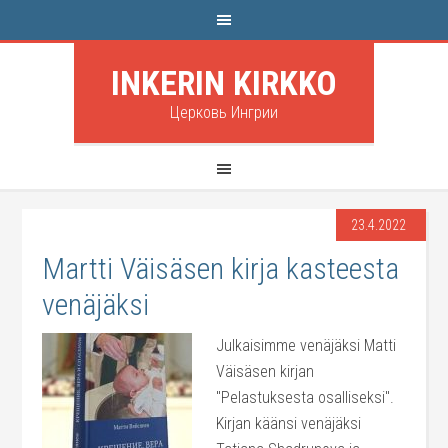
INKERIN KIRKKO
Церковь Ингрии
23.4.2022
Martti Väisäsen kirja kasteesta
venäjäksi
Julkaisimme venäjäksi Matti
Väisäsen kirjan
"Pelastuksesta osalliseksi".
Kirjan käänsi venäjäksi