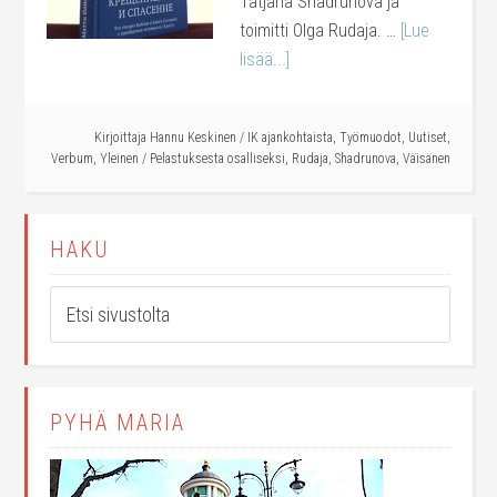
Tatjana Shadrunova ja
toimitti Olga Rudaja. …
[Lue
lisää...]
Kirjoittaja
Hannu Keskinen
/
IK ajankohtaista
,
Työmuodot
,
Uutiset
,
Verbum
,
Yleinen
/
Pelastuksesta osalliseksi
,
Rudaja
,
Shadrunova
,
Väisänen
HAKU
PYHÄ MARIA