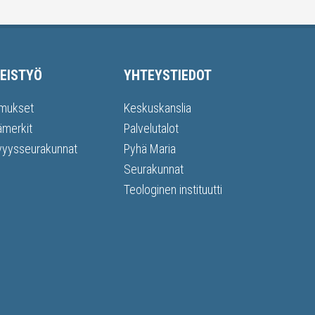
EISTYÖ
YHTEYSTIEDOT
mukset
Keskuskanslia
ämerkit
Palvelutalot
vyysseurakunnat
Pyhä Maria
Seurakunnat
Teologinen instituutti