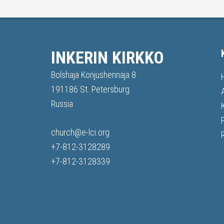
INKERIN KIRKKO
Bolshaja Konjushennaja 8
191186 St. Petersburg
Russia
church@e-lci.org
+7-812-3128289
+7-812-3128339