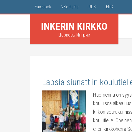
Facebook
VKontakte
RUS
ENG
INKERIN KIRKKO
Церковь Ингрии
Lapsia siunattiin koulutiell
Huomenna on syysku
kouluissa alkaa uus
kirkon seurakunniss
koulutielle. Oheine
eilen kirkkoherra Se