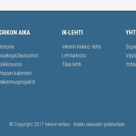
KIRKON AIKA
IK-LEHTI
YHT
Historia
Inkerin Kirkko -lehti
Sopi
Asiakirjat/lausunnot
Lehtiarkisto
Väyl
Kirkkovuosi
Tilaa lehti
Ystä
Piispan kalenteri
Rakennusprojektit
© Copyright 2017
Inkerin kirkko
· Kaikki oikeudet pidätetään ·