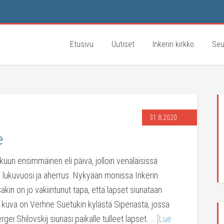
Etusivu
Uutiset
Inkerin kirkko
Seu
31.8.2020
e
un ensimmäinen eli päivä, jolloin venäläisissä
i lukuvuosi ja aherrus. Nykyään monissa Inkerin
akin on jo vakiintunut tapa, että lapset siunataan
n kuva on Verhne Suetukin kylästä Siperiasta, jossa
rgei Shilovskij siunasi paikalle tulleet lapset. …
[Lue