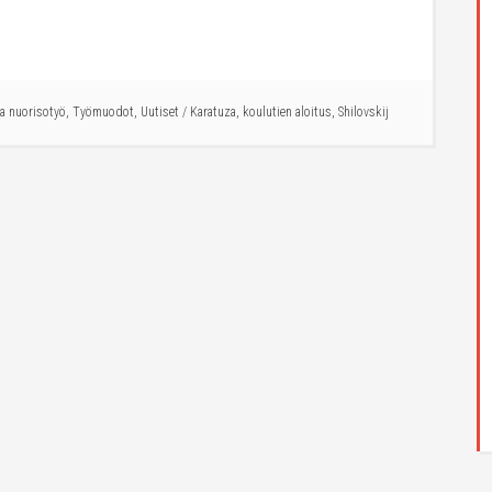
ja nuorisotyö
,
Työmuodot
,
Uutiset
/
Karatuza
,
koulutien aloitus
,
Shilovskij