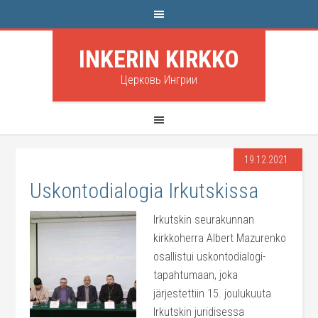
INKERIN KIRKKO
Церковь Ингрии
19.12.2021
Uskontodialogia Irkutskissa
Irkutskin seurakunnan
kirkkoherra Albert Mazurenko
osallistui uskontodialogi-
tapahtumaan, joka
järjestettiin 15. joulukuuta
Irkutskin juridisessa