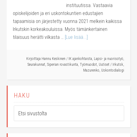
instituutissa. Vastaavia
opiskelijoiden ja eri uskontokuntien edustajien
tapaamisia on järjestetty vuonna 2021 melkein kaikissa
Irkutskin korkeakouluissa. Myös tämänkertainen
tilaisuus herätti vilkasta …
[Lue lisää...]
Kirjoittaja
Hannu Keskinen
/
IK ajankohtaista
,
Lapsi- ja nuorisotyö
,
Seurakunnat
,
Siperian rovastikunta
,
Työmuodot
,
Uutiset
/
Irkutsk
,
Mazurenko
,
Uskontodialogi
HAKU