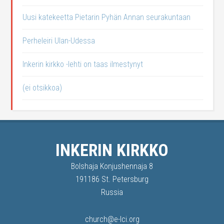
Uusi katekeetta Pietarin Pyhän Annan seurakuntaan
Perheleiri Ulan-Udessa
Inkerin kirkko -lehti on taas ilmestynyt
(ei otsikkoa)
INKERIN KIRKKO
Bolshaja Konjushennaja 8
191186 St. Petersburg
Russia
church@e-lci.org