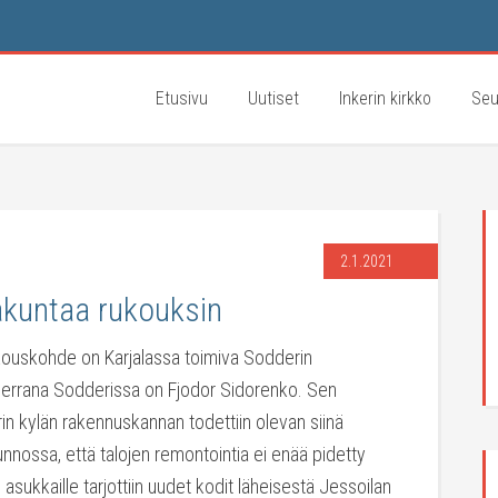
Etusivu
Uutiset
Inkerin kirkko
Seu
2.1.2021
akuntaa rukouksin
kouskohde on Karjalassa toimiva Sodderin
herrana Sodderissa on Fjodor Sidorenko. Sen
in kylän rakennuskannan todettiin olevan siinä
nossa, että talojen remontointia ei enää pidetty
n asukkaille tarjottiin uudet kodit läheisestä Jessoilan