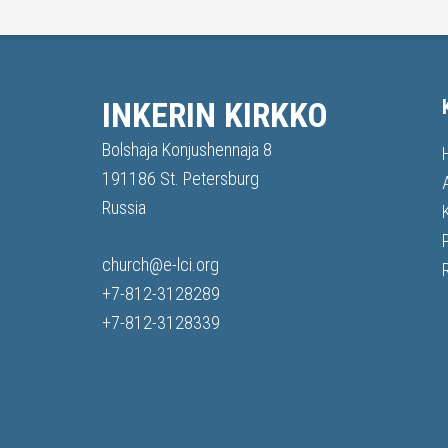
INKERIN KIRKKO
Bolshaja Konjushennaja 8
191186 St. Petersburg
Russia
church@e-lci.org
+7-812-3128289
+7-812-3128339