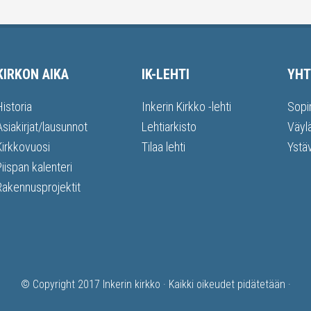
KIRKON AIKA
IK-LEHTI
YHT
Historia
Inkerin Kirkko -lehti
Sopi
Asiakirjat/lausunnot
Lehtiarkisto
Väyl
Kirkkovuosi
Tilaa lehti
Ystä
Piispan kalenteri
Rakennusprojektit
© Copyright 2017
Inkerin kirkko
· Kaikki oikeudet pidätetään ·