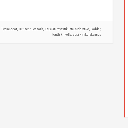
..]
,
Työmuodot
,
Uutiset
/
Jessoila
,
Karjalan rovastikunta
,
Sidorenko
,
Sodder
,
tontti kirkolle
,
uusi kirkkorakennus