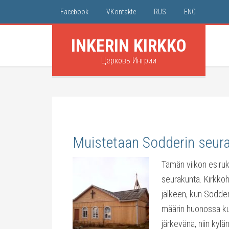
Facebook
VKontakte
RUS
ENG
INKERIN KIRKKO
Церковь Ингрии
Muistetaan Sodderin seur
Tämän viikon esiru
seurakunta. Kirkko
jälkeen, kun Sodder
määrin huonossa kun
järkevänä, niin kylä