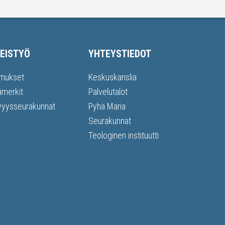
EISTYÖ
YHTEYSTIEDOT
mukset
Keskuskanslia
ämerkit
Palvelutalot
vyysseurakunnat
Pyhä Maria
Seurakunnat
Teologinen instituutti