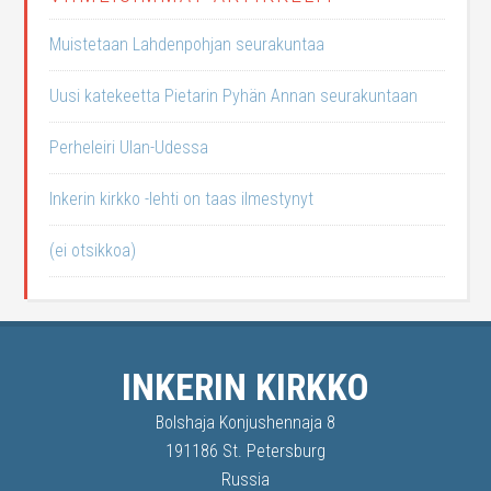
Muistetaan Lahdenpohjan seurakuntaa
Uusi katekeetta Pietarin Pyhän Annan seurakuntaan
Perheleiri Ulan-Udessa
Inkerin kirkko -lehti on taas ilmestynyt
(ei otsikkoa)
INKERIN KIRKKO
Bolshaja Konjushennaja 8
191186 St. Petersburg
Russia