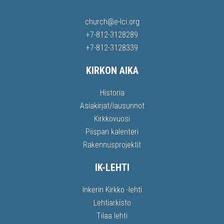
church@e-lci.org
+7-812-3128289
+7-812-3128339
KIRKON AIKA
Historia
Asiakirjat/lausunnot
Kirkkovuosi
Piispan kalenteri
Rakennusprojektit
IK-LEHTI
Inkerin Kirkko -lehti
Lehtiarkisto
Tilaa lehti