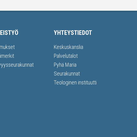
EISTYÖ
YHTEYSTIEDOT
mukset
Keskuskanslia
ämerkit
Palvelutalot
vyysseurakunnat
Pyhä Maria
Seurakunnat
Teologinen instituutti