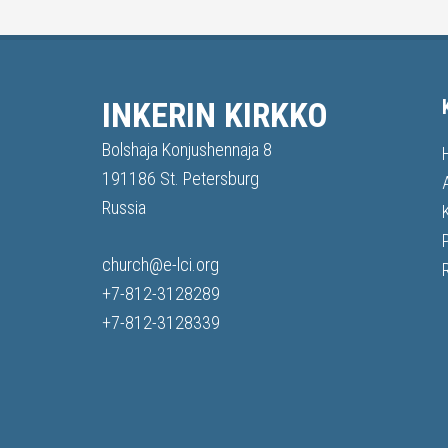
INKERIN KIRKKO
Bolshaja Konjushennaja 8
191186 St. Petersburg
Russia
church@e-lci.org
+7-812-3128289
+7-812-3128339