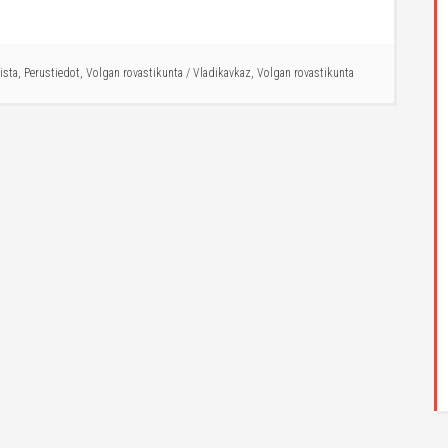
ista
,
Perustiedot
,
Volgan rovastikunta
/
Vladikavkaz
,
Volgan rovastikunta