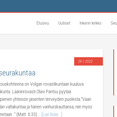
Etusivu
Uutiset
Inkerin kirkko
Seu
24.1.2022
 seurakuntaa
kouskohteena on Volgan rovastikuntaan kuuluva
kunta. Lääninrovasti Olavi Pantsu pyytää
pienen yhteisön jäsenten terveyden puolesta.“Vaan
an valtakuntaa ja hänen vanhurskauttansa, niin myös
nnetaan. “ (Matt. 6:33) …
[Lue lisää...]