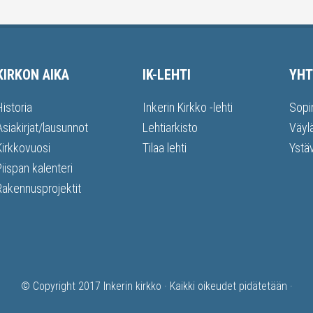
KIRKON AIKA
IK-LEHTI
YHT
Historia
Inkerin Kirkko -lehti
Sopi
Asiakirjat/lausunnot
Lehtiarkisto
Väyl
Kirkkovuosi
Tilaa lehti
Ystä
Piispan kalenteri
Rakennusprojektit
© Copyright 2017
Inkerin kirkko
· Kaikki oikeudet pidätetään ·