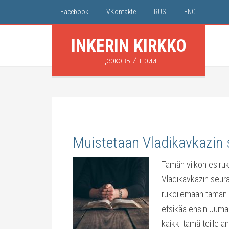
Facebook
VKontakte
RUS
ENG
INKERIN KIRKKO
Церковь Ингрии
Muistetaan Vladikavkazin
Tämän viikon esiru
Vladikavkazin seura
rukoilemaan tämän 
etsikää ensin Jumal
kaikki tämä teille a