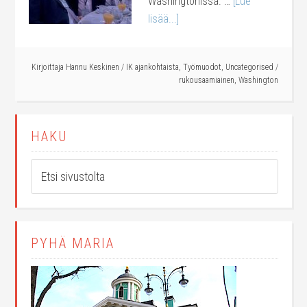
Washingtonissa. …
[Lue
lisää...]
Kirjoittaja
Hannu Keskinen
/
IK ajankohtaista
,
Työmuodot
,
Uncategorised
/
rukousaamiainen
,
Washington
HAKU
PYHÄ MARIA