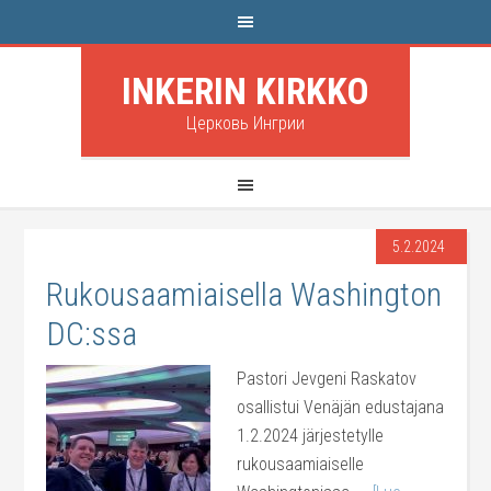
INKERIN KIRKKO
Церковь Ингрии
5.2.2024
Rukousaamiaisella Washington
DC:ssa
Pastori Jevgeni Raskatov
osallistui Venäjän edustajana
1.2.2024 järjestetylle
rukousaamiaiselle