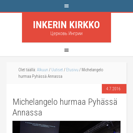
INKERIN KIRKKO
Церковь Ингрии
Olet täällä:
Alkuun
/
Uutiset
/
Etusivu
/
Michelangelo
hurmaa Pyhässä Annassa
4.7.2016
Michelangelo hurmaa Pyhässä
Annassa