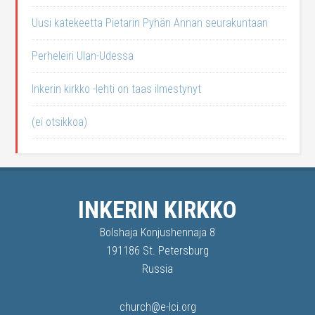
Uusi katekeetta Pietarin Pyhän Annan seurakuntaan
Perheleiri Ulan-Udessa
Inkerin kirkko -lehti on taas ilmestynyt
(ei otsikkoa)
INKERIN KIRKKO
Bolshaja Konjushennaja 8
191186 St. Petersburg
Russia
church@e-lci.org