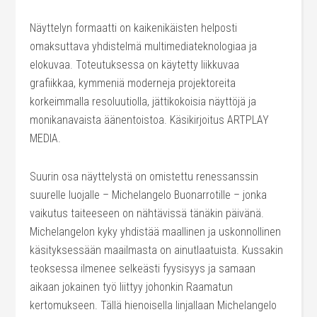
Näyttelyn formaatti on kaikenikäisten helposti
omaksuttava yhdistelmä multimediateknologiaa ja
elokuvaa. Toteutuksessa on käytetty liikkuvaa
grafiikkaa, kymmeniä moderneja projektoreita
korkeimmalla resoluutiolla, jättikokoisia näyttöjä ja
monikanavaista äänentoistoa. Käsikirjoitus ARTPLAY
MEDIA.
Suurin osa näyttelystä on omistettu renessanssin
suurelle luojalle – Michelangelo Buonarrotille – jonka
vaikutus taiteeseen on nähtävissä tänäkin päivänä.
Michelangelon kyky yhdistää maallinen ja uskonnollinen
käsityksessään maailmasta on ainutlaatuista. Kussakin
teoksessa ilmenee selkeästi fyysisyys ja samaan
aikaan jokainen työ liittyy johonkin Raamatun
kertomukseen. Tällä hienoisella linjallaan Michelangelo