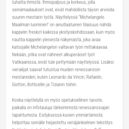
tuhatta ihmistä. Ihmispaljous ja korkeus, jolla
seinämaalaukset ovat, eivät mahdollista täysin arvioida
suuren mestarin työtä. Näyttelyssä ”Michelangelo.
Maailman luominen” on ainutlaatuinen tilaisuus nähdä
kappelin freskot kaikissa yksityiskohdissaan, kuin myös
nauttia kappelin yleisestä näkymästä, joka avaa
katsojalle Michelangelon valtavan työn mittakaavaa.
Nekään, jotka ovat nähneet alkuperäiset työt
Vatikaanissa, eivät tule pettymään näyttelyssä. Lisäksi
vierailijat saavat tutustua muiden renessanssin
mestareiden, kuten Leonardo da Vincin, Rafaelin,
Giotton, Botticellin ja Tizianin töihin.
Koska näyttelyllä on myös opetuksellinen tavoite,
paikalla on infotauluja tärkeimmistä renessanssiajan
tapahtumista. Esityksessä kuvien ymmärtämistä
helpottaa seinälle heijastettu venäjänkielinen tekstitys.