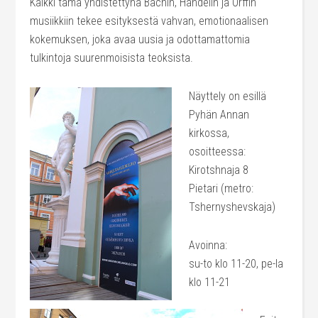
Kaikki tämä yhdistettynä Bachin, Händelin ja Orffin
musiikkiin tekee esityksestä vahvan, emotionaalisen
kokemuksen, joka avaa uusia ja odottamattomia
tulkintoja suurenmoisista teoksista.
Näyttely on esillä
Pyhän Annan
kirkossa,
osoitteessa:
Kirotshnaja 8
Pietari (metro:
Tshernyshevskaja)
Avoinna:
su-to klo 11-20, pe-la
klo 11-21