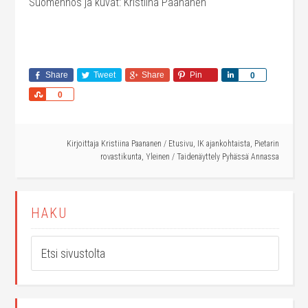
Suomennos ja kuvat: Kristiina Paananen
Share
Tweet
Share
Pin
Share
0
Share
0
Kirjoittaja
Kristiina Paananen
/
Etusivu
,
IK ajankohtaista
,
Pietarin
rovastikunta
,
Yleinen
/
Taidenäyttely Pyhässä Annassa
HAKU