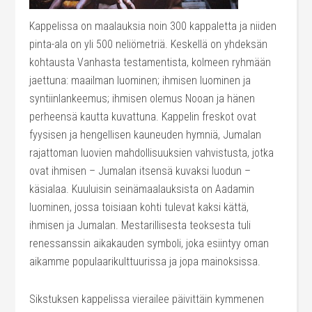
Kappelissa on maalauksia noin 300 kappaletta ja niiden
pinta-ala on yli 500 neliömetriä. Keskellä on yhdeksän
kohtausta Vanhasta testamentista, kolmeen ryhmään
jaettuna: maailman luominen; ihmisen luominen ja
syntiinlankeemus; ihmisen olemus Nooan ja hänen
perheensä kautta kuvattuna. Kappelin freskot ovat
fyysisen ja hengellisen kauneuden hymniä, Jumalan
rajattoman luovien mahdollisuuksien vahvistusta, jotka
ovat ihmisen – Jumalan itsensä kuvaksi luodun –
käsialaa. Kuuluisin seinämaalauksista on Aadamin
luominen, jossa toisiaan kohti tulevat kaksi kättä,
ihmisen ja Jumalan. Mestarillisesta teoksesta tuli
renessanssin aikakauden symboli, joka esiintyy oman
aikamme populaarikulttuurissa ja jopa mainoksissa.
Sikstuksen kappelissa vierailee päivittäin kymmenen