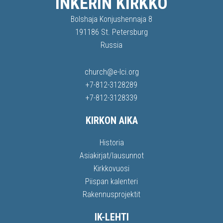
INKERIN KIRKKO
Bolshaja Konjushennaja 8
191186 St. Petersburg
Russia
church@e-lci.org
+7-812-3128289
+7-812-3128339
KIRKON AIKA
Historia
Asiakirjat/lausunnot
Kirkkovuosi
Piispan kalenteri
Rakennusprojektit
IK-LEHTI