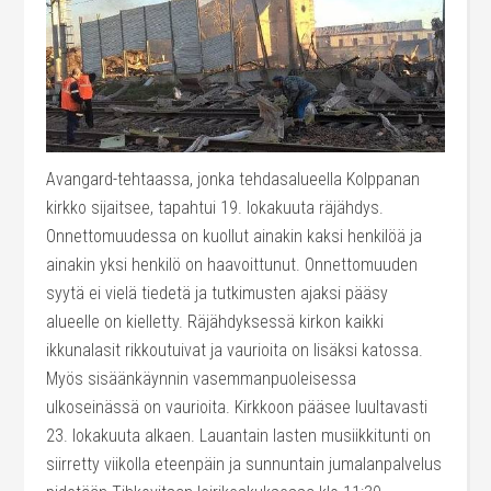
Avangard-tehtaassa, jonka tehdasalueella Kolppanan
kirkko sijaitsee, tapahtui 19. lokakuuta räjähdys.
Onnettomuudessa on kuollut ainakin kaksi henkilöä ja
ainakin yksi henkilö on haavoittunut. Onnettomuuden
syytä ei vielä tiedetä ja tutkimusten ajaksi pääsy
alueelle on kielletty. Räjähdyksessä kirkon kaikki
ikkunalasit rikkoutuivat ja vaurioita on lisäksi katossa.
Myös sisäänkäynnin vasemmanpuoleisessa
ulkoseinässä on vaurioita. Kirkkoon pääsee luultavasti
23. lokakuuta alkaen. Lauantain lasten musiikkitunti on
siirretty viikolla eteenpäin ja sunnuntain jumalanpalvelus