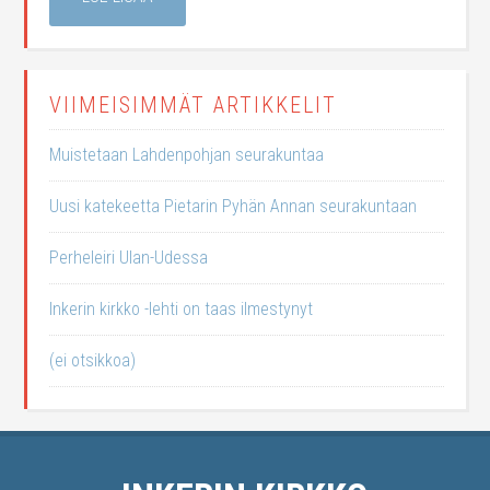
VIIMEISIMMÄT ARTIKKELIT
Muistetaan Lahdenpohjan seurakuntaa
Uusi katekeetta Pietarin Pyhän Annan seurakuntaan
Perheleiri Ulan-Udessa
Inkerin kirkko -lehti on taas ilmestynyt
(ei otsikkoa)