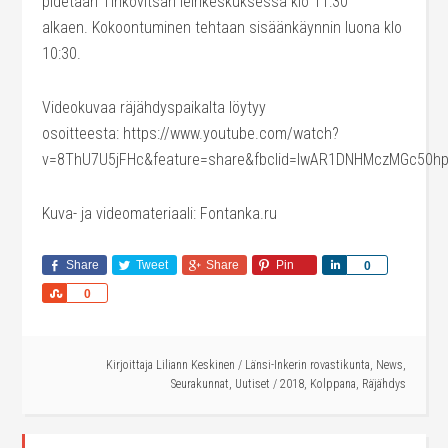
pidetään Tihkovitsan leirikeskuksessa klo 11:30
alkaen. Kokoontuminen tehtaan sisäänkäynnin luona klo
10:30.
Videokuvaa räjähdyspaikalta löytyy
osoitteesta: https://www.youtube.com/watch?
v=8ThU7U5jFHc&feature=share&fbclid=IwAR1DNHMczMGc50h
Kuva- ja videomateriaali: Fontanka.ru
Share
Tweet
Share
Pin
Share
0
Share
0
Kirjoittaja
Liliann Keskinen
/
Länsi-Inkerin rovastikunta
,
News
,
Seurakunnat
,
Uutiset
/
2018
,
Kolppana
,
Räjähdys