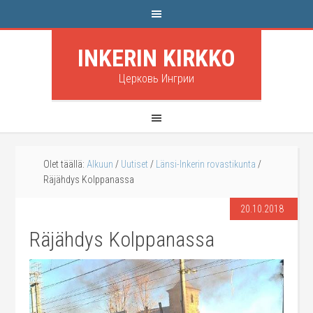
INKERIN KIRKKO
Церковь Ингрии
Olet täällä:
Alkuun
/
Uutiset
/
Länsi-Inkerin rovastikunta
/
Räjähdys Kolppanassa
20.10.2018
Räjähdys Kolppanassa