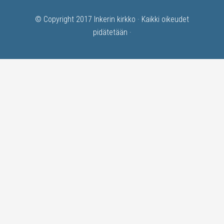
© Copyright 2017
Inkerin kirkko
· Kaikki oikeudet
pidätetään ·