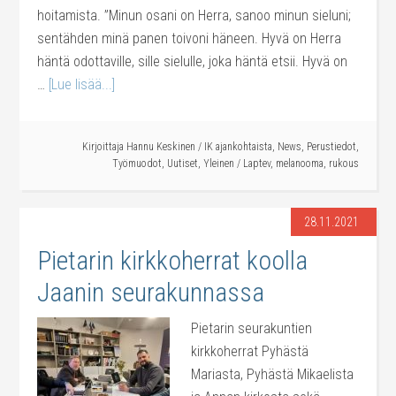
hoitamista. ”Minun osani on Herra, sanoo minun sieluni;
sentähden minä panen toivoni häneen. Hyvä on Herra
häntä odottaville, sille sielulle, joka häntä etsii. Hyvä on
…
[Lue lisää...]
Kirjoittaja
Hannu Keskinen
/
IK ajankohtaista
,
News
,
Perustiedot
,
Työmuodot
,
Uutiset
,
Yleinen
/
Laptev
,
melanooma
,
rukous
28.11.2021
Pietarin kirkkoherrat koolla
Jaanin seurakunnassa
Pietarin seurakuntien
kirkkoherrat Pyhästä
Mariasta, Pyhästä Mikaelista