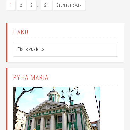
…
1
2
3
21
Seuraava sivu »
HAKU
PYHÄ MARIA