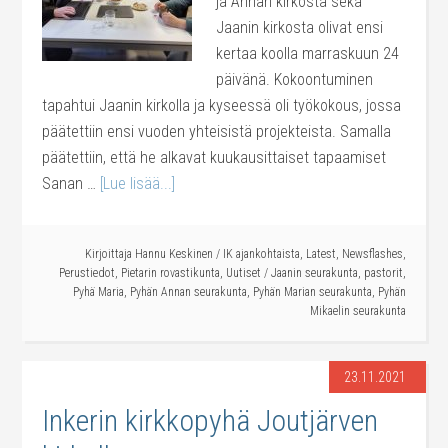
ja Annan kirkosta sekä
Jaanin kirkosta olivat ensi
kertaa koolla marraskuun 24
päivänä. Kokoontuminen
tapahtui Jaanin kirkolla ja kyseessä oli työkokous, jossa
päätettiin ensi vuoden yhteisistä projekteista. Samalla
päätettiin, että he alkavat kuukausittaiset tapaamiset
Sanan …
[Lue lisää...]
Kirjoittaja
Hannu Keskinen
/
IK ajankohtaista
,
Latest
,
Newsflashes
,
Perustiedot
,
Pietarin rovastikunta
,
Uutiset
/
Jaanin seurakunta
,
pastorit
,
Pyhä Maria
,
Pyhän Annan seurakunta
,
Pyhän Marian seurakunta
,
Pyhän
Mikaelin seurakunta
23.11.2021
Inkerin kirkkopyhä Joutjärven