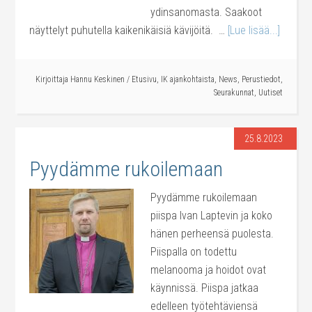
ydinsanomasta. Saakoot
näyttelyt puhutella kaikenikäisiä kävijöitä. …
[Lue lisää...]
Kirjoittaja
Hannu Keskinen
/
Etusivu
,
IK ajankohtaista
,
News
,
Perustiedot
,
Seurakunnat
,
Uutiset
25.8.2023
Pyydämme rukoilemaan
Pyydämme rukoilemaan
piispa Ivan Laptevin ja koko
hänen perheensä puolesta.
Piispalla on todettu
melanooma ja hoidot ovat
käynnissä. Piispa jatkaa
edelleen työtehtäviensä