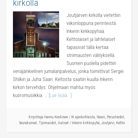
kirkolla
Joutjärven kirkolla vietettiin
viikonloppuna perinteistä
Inkerin kirkkopyhää.
Kelttolaiset ja lahtelaiset
tapasivat tällä kertaa
striimausten välityksellä.
Suomen puolella pidettiin
venäjänkielinen jumalanpalvelus, jonka toimittivat Sergei
Shilkin ja Juha Saari. Keltosta saatiin kuulla Inkerin
kirkon tervehdys. Ohjelmaan mahtui myös
kuoromusiikkia. …
[Lue lisää...]
Kirjoittaja
Hannu Keskinen
/
IK ajankohtaista
,
News
,
Perustiedot
,
Seurakunnat
,
Työmuodot
,
Uutiset
/
Inkerin kirkkopyhä
,
Joutjärvi
,
Keltto