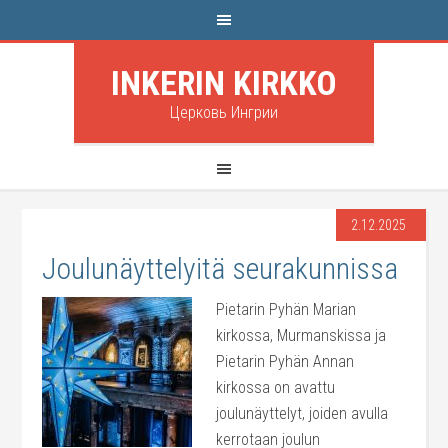
INKERIN KIRKKO
Церковь Ингрии
2.12.2025
Joulunäyttelyitä seurakunnissa
Pietarin Pyhän Marian
kirkossa, Murmanskissa ja
Pietarin Pyhän Annan
kirkossa on avattu
joulunäyttelyt, joiden avulla
kerrotaan joulun