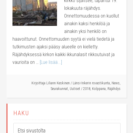
kirkko sijaitsee, tapahtui 19.
lokakuuta räjähdys.
Onnettomuudessa on kuollut
ainakin kaksi henkilöä ja
ainakin yksi henkilö on
haavoittunut. Onnettomuuden syytä ei vielä tiedetä ja
tutkimusten ajaksi pääsy alueelle on kielletty.
Räjähdyksessä kirkon kaikki ikkunalasit rikkoutuivat ja
vaurioita on …
[Lue lisää...]
Kirjoittaja
Liliann Keskinen
/
Länsi-Inkerin rovastikunta
,
News
,
Seurakunnat
,
Uutiset
/
2018
,
Kolppana
,
Räjähdys
HAKU