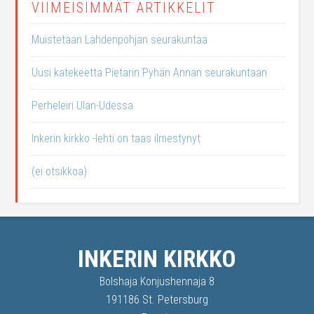
VIIMEISIMMÄT ARTIKKELIT
Muistetaan Lahdenpohjan seurakuntaa
Uusi katekeetta Pietarin Pyhän Annan seurakuntaan
Perheleiri Ulan-Udessa
Inkerin kirkko -lehti on taas ilmestynyt
(ei otsikkoa)
INKERIN KIRKKO
Bolshaja Konjushennaja 8
191186 St. Petersburg