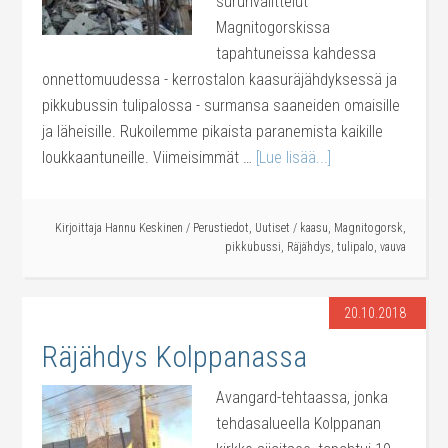
surunvalittelut
Magnitogorskissa
tapahtuneissa kahdessa
onnettomuudessa - kerrostalon kaasuräjähdyksessä ja
pikkubussin tulipalossa - surmansa saaneiden omaisille
ja läheisille. Rukoilemme pikaista paranemista kaikille
loukkaantuneille. Viimeisimmät …
[Lue lisää...]
Kirjoittaja
Hannu Keskinen
/
Perustiedot
,
Uutiset
/
kaasu
,
Magnitogorsk
,
pikkubussi
,
Räjähdys
,
tulipalo
,
vauva
20.10.2018
Räjähdys Kolppanassa
Avangard-tehtaassa, jonka
tehdasalueella Kolppanan