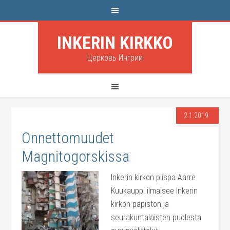
INKERIN KIRKKO
Церковь Ингрии
2.1.2019
Onnettomuudet
Magnitogorskissa
Inkerin kirkon piispa Aarre
Kuukauppi ilmaisee Inkerin
kirkon papiston ja
seurakuntalaisten puolesta