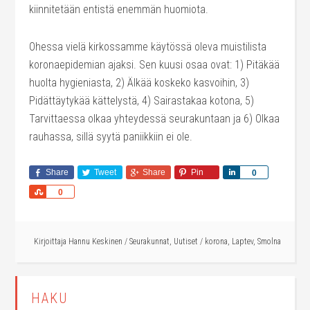
kiinnitetään entistä enemmän huomiota.
Ohessa vielä kirkossamme käytössä oleva muistilista
koronaepidemian ajaksi. Sen kuusi osaa ovat: 1) Pitäkää
huolta hygieniasta, 2) Älkää koskeko kasvoihin, 3)
Pidättäytykää kättelystä, 4) Sairastakaa kotona, 5)
Tarvittaessa olkaa yhteydessä seurakuntaan ja 6) Olkaa
rauhassa, sillä syytä paniikkiin ei ole.
Share
Tweet
Share
Pin
Share
0
Share
0
Kirjoittaja
Hannu Keskinen
/
Seurakunnat
,
Uutiset
/
korona
,
Laptev
,
Smolna
HAKU