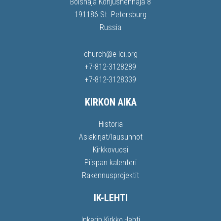
Bolshaja Konjushennaja 8
191186 St. Petersburg
Russia
church@e-lci.org
+7-812-3128289
+7-812-3128339
KIRKON AIKA
Historia
Asiakirjat/lausunnot
Kirkkovuosi
Piispan kalenteri
Rakennusprojektit
IK-LEHTI
Inkerin Kirkko -lehti