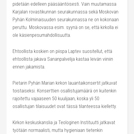
pidetään edelleen pääsääntöisesti. Vain muutamassa
Karjalan rovastikunnan seurakunnassa sekä Moskovan
Pyhän Kolminaisuuden seurakunnassa ne on kokonaan
peruttu. Moskovassa esim. syynä on se, että kirkolla ei
ole käsienpesumahdollisuutta.
Ehtoollista koskien on piispa Laptev suositellut, että
ehtoollista jakava Sananpalvelija kastaa leivän viiniin
ennen jakamista.
Pietarin Pyhän Marian kirkon lauantaikonsertit jatkuvat
toistaiseksi. Konserttien osallistujamäärä on kuitenkin
rajoitettu vajaaseen 50 kuulijaan, koska yli 50
osallistujan tilaisuudet ovat tässä tilanteessa kielletty.
Kirkon keskuskanslia ja Teologinen Instituutti jatkavat
työtään normaalisti, mutta hygieniaan tietenkin