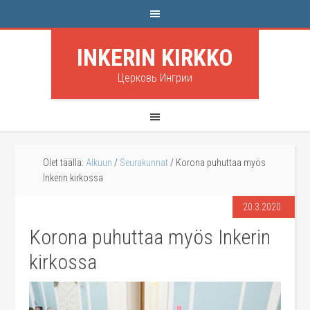
INKERIN KIRKKO
Церковь Ингрии
Olet täällä:
Alkuun
/
Seurakunnat
/
Korona puhuttaa myös
Inkerin kirkossa
20.3.2020
Korona puhuttaa myös Inkerin
kirkossa