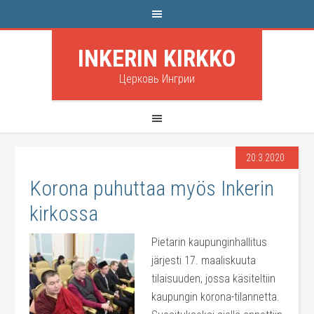
INKERIN KIRKKO
Церковь Ингрии
20.3.2020
Korona puhuttaa myös Inkerin
kirkossa
Pietarin kaupunginhallitus
järjesti 17. maaliskuuta
tilaisuuden, jossa käsiteltiin
kaupungin korona-tilannetta.