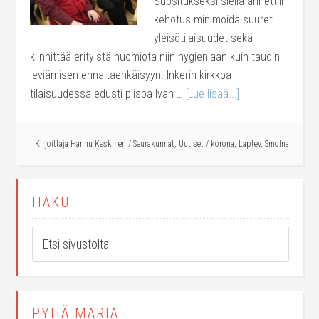
Suositukseksi siellä annettiin
kehotus minimoida suuret
yleisötilaisuudet sekä
kiinnittää erityistä huomiota niin hygieniaan kuin taudin
leviämisen ennaltaehkäisyyn. Inkerin kirkkoa
tilaisuudessa edusti piispa Ivan …
[Lue lisää...]
Kirjoittaja
Hannu Keskinen
/
Seurakunnat
,
Uutiset
/
korona
,
Laptev
,
Smolna
HAKU
PYHÄ MARIA