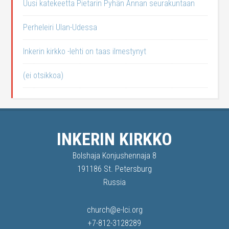
Uusi katekeetta Pietarin Pyhän Annan seurakuntaan
Perheleiri Ulan-Udessa
Inkerin kirkko -lehti on taas ilmestynyt
(ei otsikkoa)
INKERIN KIRKKO
Bolshaja Konjushennaja 8
191186 St. Petersburg
Russia
church@e-lci.org
+7-812-3128289