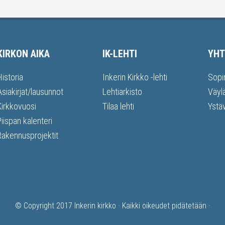
KIRKON AIKA
IK-LEHTI
YHT
Historia
Inkerin Kirkko -lehti
Sopi
Asiakirjat/lausunnot
Lehtiarkisto
Väyl
Kirkkovuosi
Tilaa lehti
Ystä
Piispan kalenteri
Rakennusprojektit
© Copyright 2017
Inkerin kirkko
· Kaikki oikeudet pidätetään ·