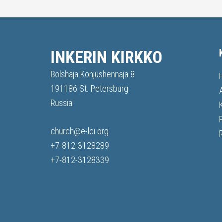
INKERIN KIRKKO
Bolshaja Konjushennaja 8
191186 St. Petersburg
Russia
church@e-lci.org
+7-812-3128289
+7-812-3128339