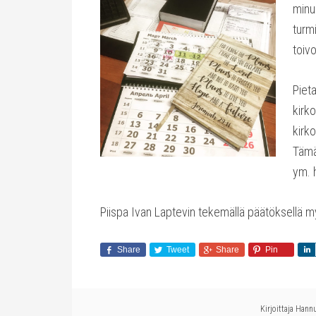
minu
turmi
toiv
Pieta
kirko
kirko
Tämä
ym. 
Piispa Ivan Laptevin tekemällä päätöksellä m
Share
Tweet
Share
Pin
Kirjoittaja
Hannu