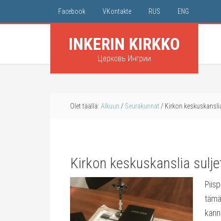
Facebook
VKontakte
RUS
ENG
INKERIN KIRKKO
Церковь Ингрии
Olet täällä:
Alkuun
/
Seurakunnat
/
Kirkon keskuskanslia
Kirkon keskuskanslia sulj
Piis
tämän
kann