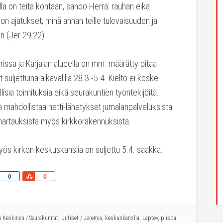
lla on teitä kohtaan, sanoo Herra: rauhan eikä
on ajatukset; minä annan teille tulevaisuuden ja
on (Jer 29:22).
rissa ja Karjalan alueella on mm. määrätty pitää
t suljettuina aikavälillä 28.3.-5.4. Kielto ei koske
llisia toimituksia eikä seurakuntien työntekijöitä.
 mahdollistaa netti-lähetykset jumalanpalveluksista
hartauksista myös kirkkorakennuksista.
yös kirkon keskuskanslia on suljettu 5.4. saakka.
Share
Share
0
0
 Keskinen
/
Seurakunnat
,
Uutiset
/
Jeremia
,
keskuskanslia
,
Laptev
,
piispa