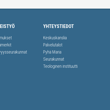
EISTYÖ
YHTEYSTIEDOT
mukset
Keskuskanslia
ämerkit
Palvelutalot
vyysseurakunnat
Pyhä Maria
Seurakunnat
Teologinen instituutti