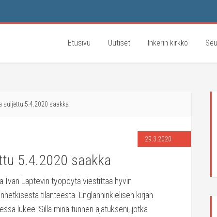
Etusivu
Uutiset
Inkerin kirkko
Seu
 suljettu 5.4.2020 saakka
29.3.2020
ettu 5.4.2020 saakka
pa Ivan Laptevin työpöytä viestittää hyvin
hetkisestä tilanteesta. Englanninkielisen kirjan
essa lukee: Sillä minä tunnen ajatukseni, jotka