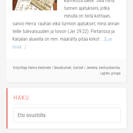
kannessa lukee: Sillä minä
tunnen ajatukseni, jotka
minulla on teitä kohtaan,
sanoo Herra: rauhan eikä turmion ajatukset; minä annan
teille tulevaisuuden ja toivon (Jer 29:22). Pietarissa ja
Karjalan alueella on mm. määrätty pitää kirkot …
[Lue
lisää...]
Kirjoittaja
Hannu Keskinen
/
Seurakunnat
,
Uutiset
/
Jeremia
,
keskuskanslia
,
Laptev
,
piispa
HAKU