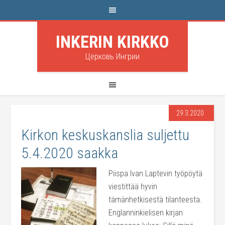
INKERIN KIRKKO
Церковь Ингрии
29.3.2020
Kirkon keskuskanslia suljettu
5.4.2020 saakka
Piispa Ivan Laptevin työpöytä
viestittää hyvin
tämänhetkisestä tilanteesta.
Englanninkielisen kirjan