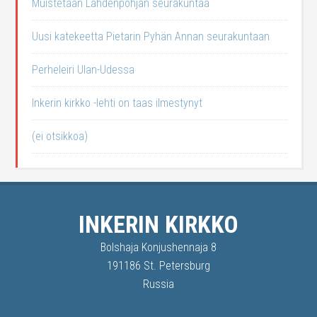
Muistetaan Lahdenpohjan seurakuntaa
Uusi katekeetta Pietarin Pyhän Annan seurakuntaan
Perheleiri Ulan-Udessa
Inkerin kirkko -lehti on taas ilmestynyt
(ei otsikkoa)
INKERIN KIRKKO
Bolshaja Konjushennaja 8
191186 St. Petersburg
Russia