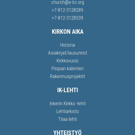
church@e-lci.org
+7-812-3128289
+7-812-3128339
KIRKON AIKA
Historia
Asiakirjat/lausunnot
Kirkkovuosi
Piispan kalenteri
Rakennusprojektit
IK-LEHTI
Inkerin Kirkko -lehti
Lehtiarkisto
Tilaa lehti
YHTEISTYÖ