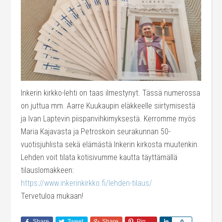
Inkerin kirkko-lehti on taas ilmestynyt. Tässä numerossa
on juttua mm. Aarre Kuukaupin eläkkeelle siirtymisestä
ja Ivan Laptevin piispanvihkimyksestä. Kerromme myös
Maria Kajavasta ja Petroskoin se
urakunnan 50-
vuotisjuhlista sekä elämästä Inkerin kirkosta muutenkin.
Lehden voit tilata kotisivumme kautta täyttämällä
tilauslomakkeen:
https://www.inkerinkirkko.fi/lehden-tilaus/
Tervetuloa mukaan!
Share
Tweet
Share
Pin
Share