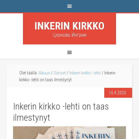
INKERIN KIRKKO
Церковь Ингрии
Olet täällä:
Alkuun
/
Uutiset
/
Inkerin kirkko -lehti
/
Inkerin
kirkko -lehti on taas ilmestynyt
16.4.2020
Inkerin kirkko -lehti on taas
ilmestynyt