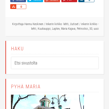
0
Share
0
Kirjoittaja
Hannu Keskinen
/
Inkerin kirkko -lehti
,
Uutiset
/
inkerin kirkko -
lehti
,
Kuukauppi
,
Laptev
,
Maria Kajava
,
Petroskoi_50
,
uusi
HAKU
PYHÄ MARIA