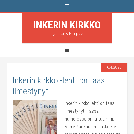
INKERIN KIRKKO
Церковь Ингрии
16.4.2020
Inkerin kirkko -lehti on taas
ilmestynyt
Inkerin kirkko-lehti on taas
ilmestynyt. Tässä
numerossa on juttua mm.
Aarre Kuukaupin eläkkeelle