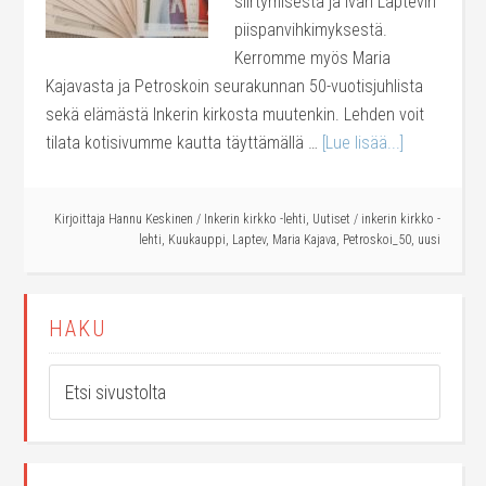
siirtymisestä ja Ivan Laptevin
piispanvihkimyksestä.
Kerromme myös Maria
Kajavasta ja Petroskoin seurakunnan 50-vuotisjuhlista
sekä elämästä Inkerin kirkosta muutenkin. Lehden voit
tilata kotisivumme kautta täyttämällä …
[Lue lisää...]
Kirjoittaja
Hannu Keskinen
/
Inkerin kirkko -lehti
,
Uutiset
/
inkerin kirkko -
lehti
,
Kuukauppi
,
Laptev
,
Maria Kajava
,
Petroskoi_50
,
uusi
HAKU