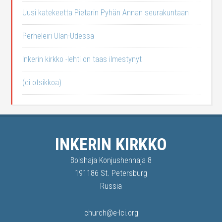
Uusi katekeetta Pietarin Pyhän Annan seurakuntaan
Perheleiri Ulan-Udessa
Inkerin kirkko -lehti on taas ilmestynyt
(ei otsikkoa)
INKERIN KIRKKO
Bolshaja Konjushennaja 8
191186 St. Petersburg
Russia
church@e-lci.org