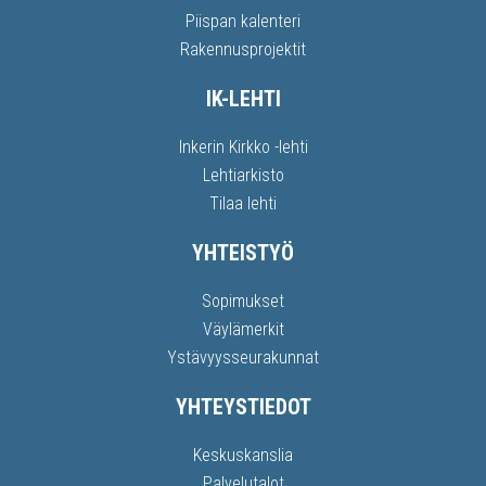
Piispan kalenteri
Rakennusprojektit
IK-LEHTI
Inkerin Kirkko -lehti
Lehtiarkisto
Tilaa lehti
YHTEISTYÖ
Sopimukset
Väylämerkit
Ystävyysseurakunnat
YHTEYSTIEDOT
Keskuskanslia
Palvelutalot