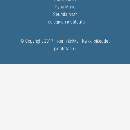
Pyhä Maria
Seurakunnat
Teologinen instituutti
© Copyright 2017
Inkerin kirkko
· Kaikki oikeudet
pidätetään ·