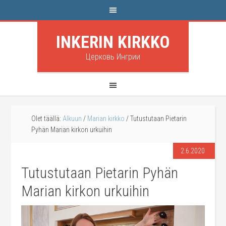
INKERIN KIRKKO
Церковь Ингрии
Olet täällä:
Alkuun
/
Marian kirkko
/
Tutustutaan Pietarin
Pyhän Marian kirkon urkuihin
2.6.2020
Tutustutaan Pietarin Pyhän
Marian kirkon urkuihin