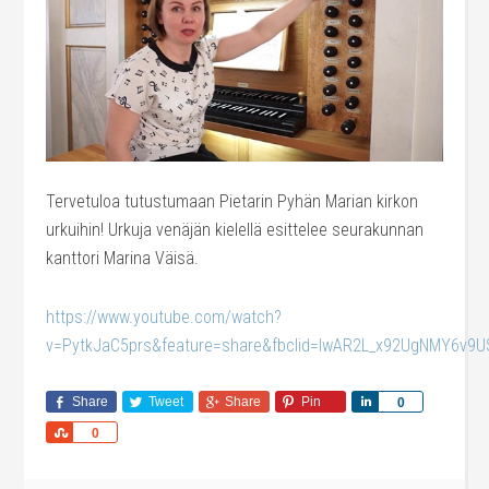
Tervetuloa tutustumaan Pietarin Pyhän Marian kirkon
urkuihin! Urkuja venäjän kielellä esittelee seurakunnan
kanttori Marina Väisä.
https://www.youtube.com/watch?
v=PytkJaC5prs&feature=share&fbclid=IwAR2L_x92UgNMY6v9
Share
Tweet
Share
Pin
Share
0
Share
0