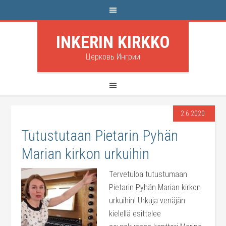
INKERIN KIRKKO
Церковь Ингрии
2.6.2020
Tutustutaan Pietarin Pyhän
Marian kirkon urkuihin
Tervetuloa tutustumaan
Pietarin Pyhän Marian kirkon
urkuihin! Urkuja venäjän
kielellä esittelee