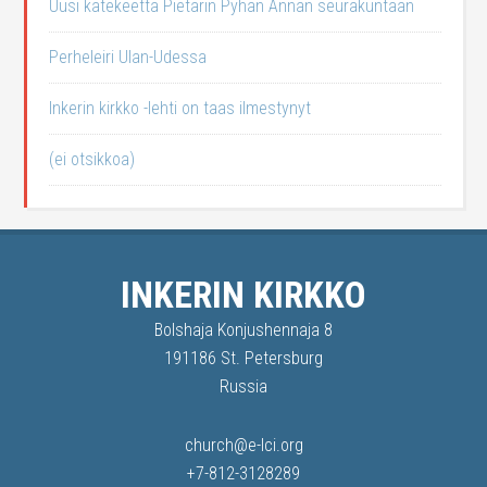
Uusi katekeetta Pietarin Pyhän Annan seurakuntaan
Perheleiri Ulan-Udessa
Inkerin kirkko -lehti on taas ilmestynyt
(ei otsikkoa)
INKERIN KIRKKO
Bolshaja Konjushennaja 8
191186 St. Petersburg
Russia
church@e-lci.org
+7-812-3128289