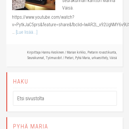
seurakunnan kanttori Marina
Väisä.
https://www.youtube.com/watch?
v=PytkJaC5prs&feature=share&fbclid=IwAR2L_x92UgNMY6v9
…
[Lue lisää...]
Kirjoittaja
Hannu Keskinen
/
Marian kirkko
,
Pietarin rovastikunta
,
Seurakunnat
,
Työmuodot
/
Pietari
,
Pyhä Maria
,
urkuesittely
,
Väisä
HAKU
PYHÄ MARIA