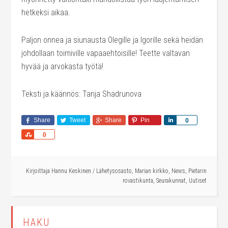
hetkeksi aikaa.
Paljon onnea ja siunausta Olegille ja Igorille sekä heidän
johdollaan toimiville vapaaehtoisille! Teette valtavan
hyvää ja arvokasta työtä!
Teksti ja käännös: Tanja Shadrunova
Share
Tweet
Share
Pin
Share
0
Share
0
Kirjoittaja
Hannu Keskinen
/
Lähetysosasto
,
Marian kirkko
,
News
,
Pietarin
rovastikunta
,
Seurakunnat
,
Uutiset
HAKU