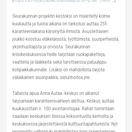
(
https://xn--80afcdbalict6afooklqi5o.xn--p1ai/…/item
…)
Seurakunnan projektin kestoksi on määritelty kolme
kuukautta ja tuona aikana on tarkoitus auttaa 255
karanteeniaikana kärsinyttä ihmistä. Avustettavien
joukko koostuu eläkeläisistä, työttömistä, suurperheistä,
yksinhuoltajista ja orvoista. Seurakunnan
kriisikeskuksessa heille tarjotaan ruokapaketteja,
vaatteita ja lääkkeitä sekä tarvittaessa paluulippu
kotipaikkakunnalle. Lisäksi on mahdollista tarjota
väliaikainen asuinpaikka, sielunhoitoa jne.
Tällaista apua Anna Autaa -keskus on alkanut
tarjoamaan karanteenivaiheen alettua. Keskus auttaa
kuukausittain n. 100 avuntarvitsijaa. Rahat toimintaan
saadaan keskuksen tiloissa kokoontuvilta kerhoilta ja
keskuksessa järjestettävistä kulttuuritapahtumista. Nyt
myönnetty valtiontuki mahdollistaa työn laajentamisen