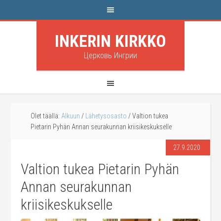
INKERIN KIRKKO
Церковь Ингрии
Olet täällä:
Alkuun
/
Lähetysosasto
/
Valtion tukea
Pietarin Pyhän Annan seurakunnan kriisikeskukselle
27.9.2020
Valtion tukea Pietarin Pyhän
Annan seurakunnan
kriisikeskukselle