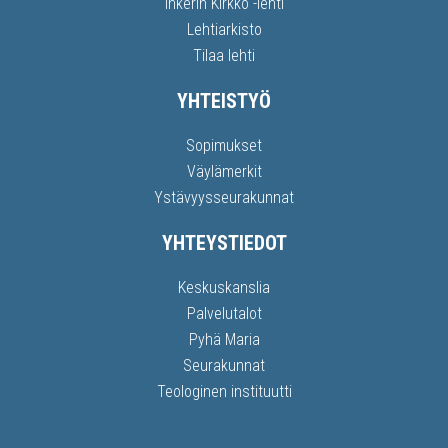
Inkerin Kirkko -lehti
Lehtiarkisto
Tilaa lehti
YHTEISTYÖ
Sopimukset
Väylämerkit
Ystävyysseurakunnat
YHTEYSTIEDOT
Keskuskanslia
Palvelutalot
Pyhä Maria
Seurakunnat
Teologinen instituutti