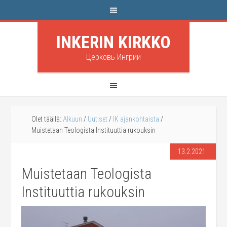
INKERIN KIRKKO
Церковь Ингрии
Olet täällä:
Alkuun
/
Uutiset
/
IK ajankohtaista
/
Muistetaan Teologista Instituuttia rukouksin
13.2.2021
Muistetaan Teologista
Instituuttia rukouksin