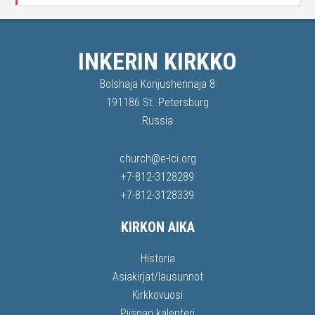
INKERIN KIRKKO
Bolshaja Konjushennaja 8
191186 St. Petersburg
Russia
church@e-lci.org
+7-812-3128289
+7-812-3128339
KIRKON AIKA
Historia
Asiakirjat/lausunnot
Kirkkovuosi
Piispan kalenteri