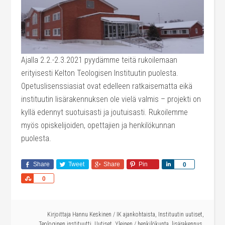
Ajalla 2.2.-2.3.2021 pyydämme teitä rukoilemaan
erityisesti Kelton Teologisen Instituutin puolesta.
Opetuslisenssiasiat ovat edelleen ratkaisematta eikä
instituutin lisärakennuksen ole vielä valmis – projekti on
kyllä edennyt suotuisasti ja joutuisasti. Rukoilemme
myös opiskelijoiden, opettajien ja henkilökunnan
puolesta.
Share
Tweet
Share
Pin
Share
0
Share
0
Kirjoittaja
Hannu Keskinen
/
IK ajankohtaista
,
Instituutin uutiset
,
Teologinen instituutti
,
Uutiset
,
Yleinen
/
henkilökunta
,
lisärakennus
,