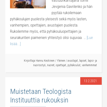
vastuunkantajana toimii
Jevgenia Gavrilenko ja hän
pyytää rukoilemaan
pyhäkoulujen puolesta yleisesti sekä myös lasten,
vanhempien, opettajien, avustajien puolesta.
Rukoilemme myös, että pyhäkouluopettajien ja
seurakuntien paimenien yhteistyö olisi sujuvaa. …
[Lue
lisää...]
Kirjoittaja
Hannu Keskinen
/
Yleinen
/
avustajat
,
lapset
,
lapsi- ja
nuorisotyö
,
nuoret
,
opettajat
,
pyhäkoulut
,
vanhemmmat
13.2.2021
Muistetaan Teologista
Instituuttia rukouksin