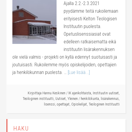
Ajalla 2.2.-2.3.2021
pyydämme teitä rukoilemaan
erityisesti Kelton Teologisen
Instituutin puolesta.
Opetuslisenssiasiat ovat
edelleen ratkaisematta eikä
instituutin lisärakennuksen
ole vielä valmis - projekti on kyllä edennyt suotuisasti ja
joutuisasti. Rukoilemme myös opiskelijoiden, opettajien
ja henkilökunnan puolesta. …
[Lue lisää...]
Kirjoittaja
Hannu Keskinen
/
IK ajankohtaista
,
Instituutin uutiset
,
Teologinen instituutti
,
Uutiset
,
Yleinen
/
henkilökunta
,
lisärakennus
,
lisenssi
,
opettajat
,
Opiskelijat
,
Teologinen Instituutti
HAKU