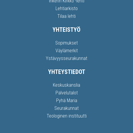
Inkerin Kirkko -lehti
Lehtiarkisto
Tilaa lehti
YHTEISTYÖ
Sopimukset
Väylämerkit
Ystävyysseurakunnat
YHTEYSTIEDOT
Keskuskanslia
Palvelutalot
Pyhä Maria
Seurakunnat
Teologinen instituutti