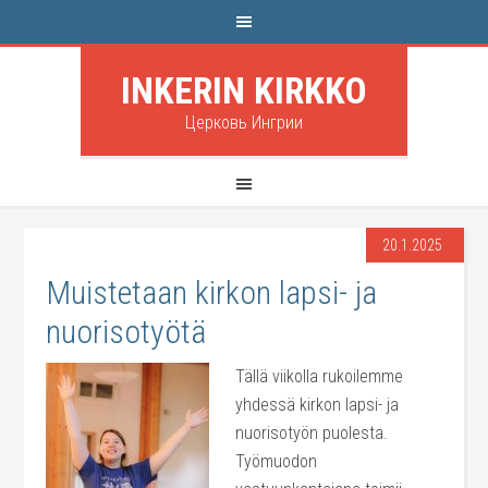
INKERIN KIRKKO
Церковь Ингрии
20.1.2025
Muistetaan kirkon lapsi- ja
nuorisotyötä
Tällä viikolla rukoilemme
yhdessä kirkon lapsi- ja
nuorisotyön puolesta.
Työmuodon