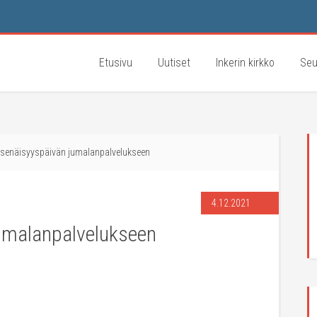
Etusivu
Uutiset
Inkerin kirkko
Seu
tsenäisyyspäivän jumalanpalvelukseen
4.12.2021
jumalanpalvelukseen