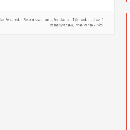
kko
,
Perustiedot
,
Pietarin rovastikunta
,
Seurakunnat
,
Työmuodot
,
Uutiset
/
itsenäisyyspäivä
,
Pyhän Marian kirkko