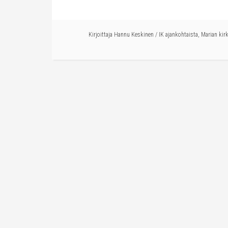
Kirjoittaja
Hannu Keskinen
/
IK ajankohtaista
,
Marian kir