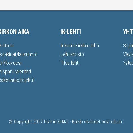
KIRKON AIKA
IK-LEHTI
YHT
Historia
Inkerin Kirkko -lehti
Sopi
Asiakirjat/lausunnot
Lehtiarkisto
Väyl
Kirkkovuosi
Tilaa lehti
Ystä
Piispan kalenteri
Rakennusprojektit
© Copyright 2017
Inkerin kirkko
· Kaikki oikeudet pidätetään ·