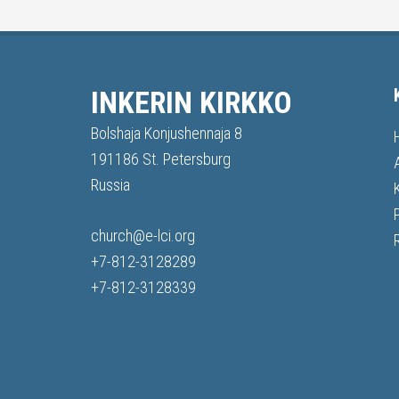
INKERIN KIRKKO
Bolshaja Konjushennaja 8
191186 St. Petersburg
Russia
church@e-lci.org
+7-812-3128289
+7-812-3128339