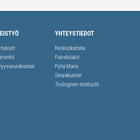
EISTYÖ
YHTEYSTIEDOT
mukset
Keskuskanslia
ämerkit
Palvelutalot
vyysseurakunnat
Pyhä Maria
Seurakunnat
Teologinen instituutti