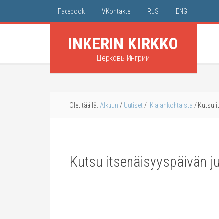
Facebook
VKontakte
RUS
ENG
INKERIN KIRKKO
Церковь Ингрии
Olet täällä:
Alkuun
/
Uutiset
/
IK ajankohtaista
/
Kutsu i
Kutsu itsenäisyyspäivän 