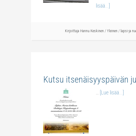
lisää...]
Kirjoittaja
Hannu Keskinen
/
Yleinen
/
lapsi-ja n
Kutsu itsenäisyyspäivän 
…
[Lue lisää...]