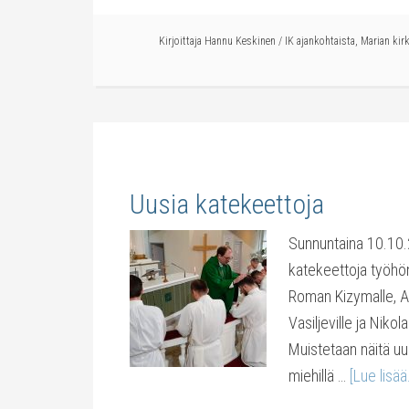
Kirjoittaja
Hannu Keskinen
/
IK ajankohtaista
,
Marian kir
Uusia katekeettoja
Sunnuntaina 10.10.2
katekeettoja työhön
Roman Kizymalle, Ale
Vasiljeville ja Niko
Muistetaan näitä u
miehillä …
[Lue lisää.