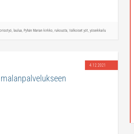
uorisotyö
,
laulua
,
Pyhän Marian kirkko
,
rukousta
,
Valkoiset yöt
,
yöseikkailu
4.12.2021
jumalanpalvelukseen