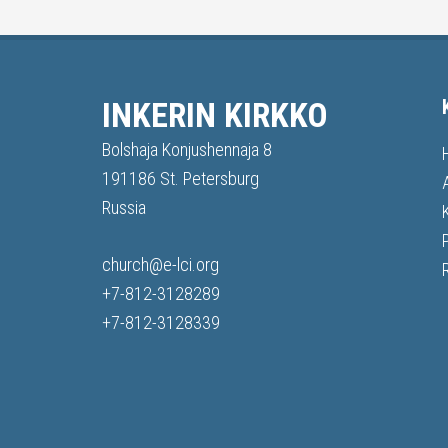
INKERIN KIRKKO
Bolshaja Konjushennaja 8
191186 St. Petersburg
Russia
church@e-lci.org
+7-812-3128289
+7-812-3128339