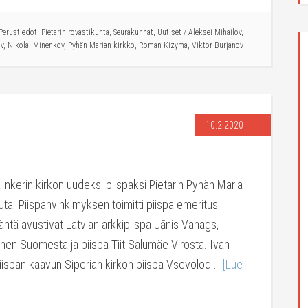
Perustiedot
,
Pietarin rovastikunta
,
Seurakunnat
,
Uutiset
/
Aleksei Mihailov
,
ov
,
Nikolai Minenkov
,
Pyhän Marian kirkko
,
Roman Kizyma
,
Viktor Burjanov
10.2.2020
n Inkerin kirkon uudeksi piispaksi Pietarin Pyhän Maria
uta. Piispanvihkimyksen toimitti piispa emeritus
ntä avustivat Latvian arkkipiispa Jānis Vanags,
nen Suomesta ja piispa Tiit Salumäe Virosta. Ivan
piispan kaavun Siperian kirkon piispa Vsevolod …
[Lue