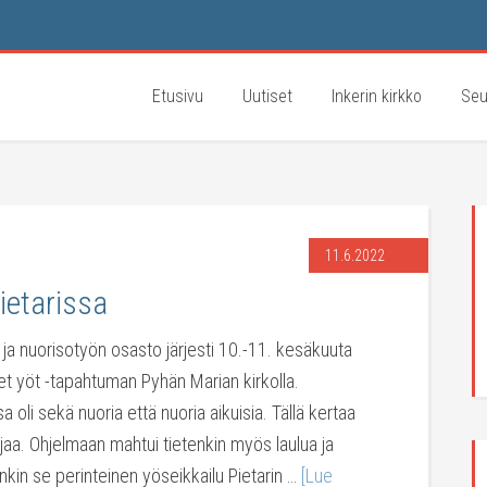
Etusivu
Uutiset
Inkerin kirkko
Seu
11.6.2022
ietarissa
- ja nuorisotyön osasto järjesti 10.-11. kesäkuuta
et yöt -tapahtuman Pyhän Marian kirkolla.
sa oli sekä nuoria että nuoria aikuisia. Tällä kertaa
irjaa. Ohjelmaan mahtui tietenkin myös laulua ja
nkin se perinteinen yöseikkailu Pietarin …
[Lue