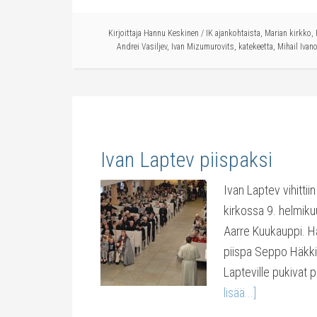
Kirjoittaja
Hannu Keskinen
/
IK ajankohtaista
,
Marian kirkko
,
Andrei Vasiljev
,
Ivan Mizumurovits
,
katekeetta
,
Mihail Ivan
Ivan Laptev piispaksi
Ivan Laptev vihittii
kirkossa 9. helmiku
Aarre Kuukauppi. Hä
piispa Seppo Häkki
Lapteville pukivat 
lisää...]