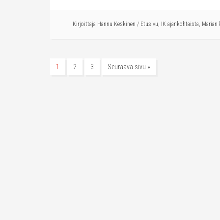
Kirjoittaja
Hannu Keskinen
/
Etusivu
,
IK ajankohtaista
,
Marian 
1
2
3
Seuraava sivu »