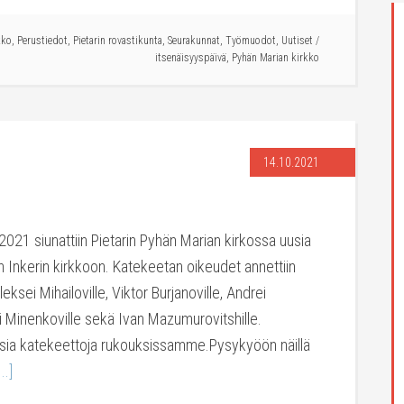
kko
,
Perustiedot
,
Pietarin rovastikunta
,
Seurakunnat
,
Työmuodot
,
Uutiset
/
itsenäisyyspäivä
,
Pyhän Marian kirkko
14.10.2021
021 siunattiin Pietarin Pyhän Marian kirkossa uusia
 Inkerin kirkkoon. Katekeetan oikeudet annettiin
ksei Mihailoville, Viktor Burjanoville, Andrei
lai Minenkoville sekä Ivan Mazumurovitshille.
usia katekeettoja rukouksissamme.Pysykyöön näillä
..]