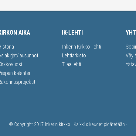
KIRKON AIKA
IK-LEHTI
YHT
Historia
Inkerin Kirkko -lehti
Sopi
Asiakirjat/lausunnot
Lehtiarkisto
Väyl
Kirkkovuosi
Tilaa lehti
Ystä
Piispan kalenteri
Rakennusprojektit
© Copyright 2017
Inkerin kirkko
· Kaikki oikeudet pidätetään ·