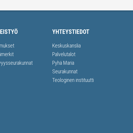
EISTYÖ
YHTEYSTIEDOT
mukset
Keskuskanslia
ämerkit
Palvelutalot
vyysseurakunnat
Pyhä Maria
Seurakunnat
Teologinen instituutti