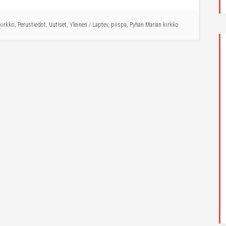
kirkko
,
Perustiedot
,
Uutiset
,
Yleinen
/
Laptev
,
piispa
,
Pyhän Marian kirkko