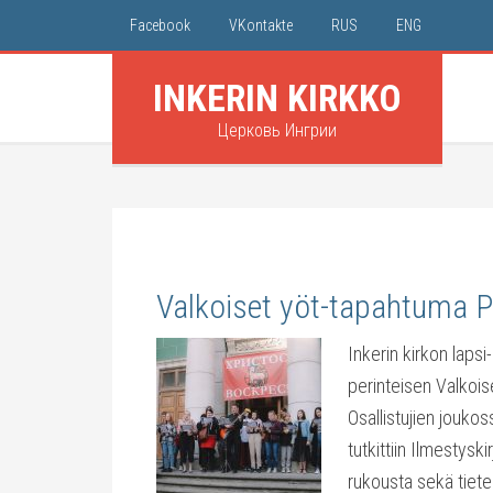
Facebook
VKontakte
RUS
ENG
INKERIN KIRKKO
Церковь Ингрии
Valkoiset yöt-tapahtuma P
Inkerin kirkon lapsi
perinteisen Valkois
Osallistujien joukos
tutkittiin Ilmestysk
rukousta sekä tiete