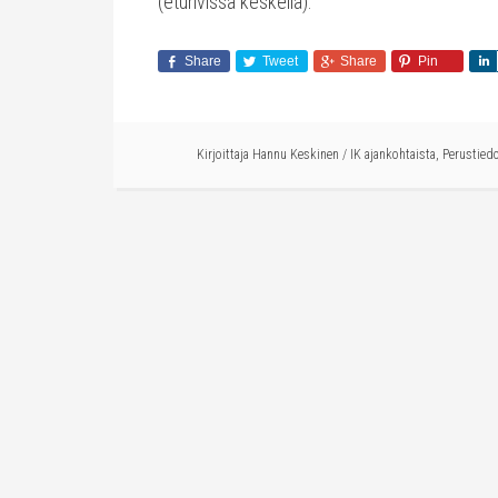
(eturivissä keskellä).
Share
Tweet
Share
Pin
Kirjoittaja
Hannu Keskinen
/
IK ajankohtaista
,
Perustied