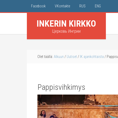
Facebook
VKontakte
RUS
ENG
INKERIN KIRKKO
Церковь Ингрии
Olet täällä:
Alkuun
/
Uutiset
/
IK ajankohtaista
/
Pappisv
Pappisvihkimys