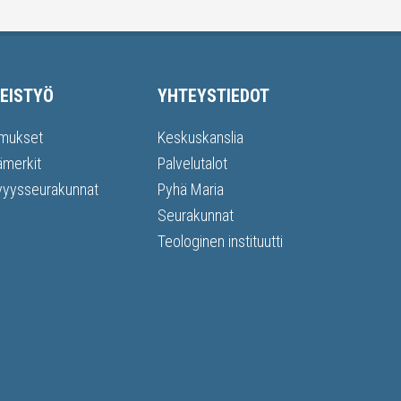
EISTYÖ
YHTEYSTIEDOT
mukset
Keskuskanslia
ämerkit
Palvelutalot
vyysseurakunnat
Pyhä Maria
Seurakunnat
Teologinen instituutti