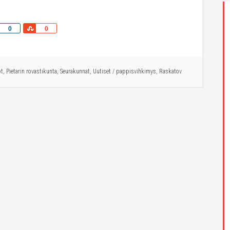
Share
Share
0
0
ot
,
Pietarin rovastikunta
,
Seurakunnat
,
Uutiset
/
pappisvihkimys
,
Raskatov