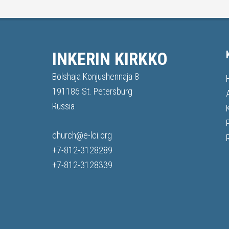
INKERIN KIRKKO
Bolshaja Konjushennaja 8
191186 St. Petersburg
Russia
church@e-lci.org
+7-812-3128289
+7-812-3128339