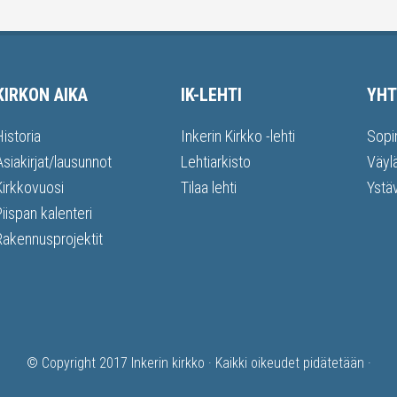
KIRKON AIKA
IK-LEHTI
YHT
Historia
Inkerin Kirkko -lehti
Sopi
Asiakirjat/lausunnot
Lehtiarkisto
Väyl
Kirkkovuosi
Tilaa lehti
Ystä
Piispan kalenteri
Rakennusprojektit
© Copyright 2017
Inkerin kirkko
· Kaikki oikeudet pidätetään ·