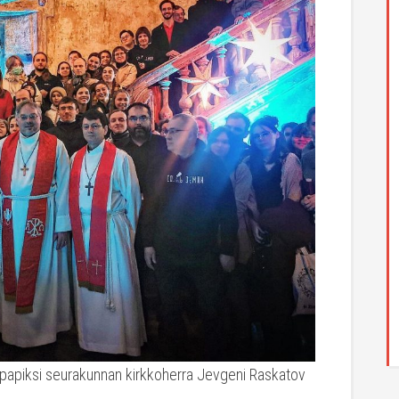
än papiksi seurakunnan kirkkoherra Jevgeni Raskatov