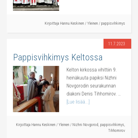
Kirjoittaja
Hannu Keskinen
/
Yleinen
/
pappisvihkimys
11.7.2023
Pappisvihkimys Keltossa
Kelton kirkossa vihittiin 9.
heinäkuuta papiksi Nizhni
Novgorodin seurakunnan
diakoni Denis Tihhomirov. …
[Lue lisää...]
Kirjoittaja
Hannu Keskinen
/
Yleinen
/
Nizhni Novgorod
,
pappisvihkimys
,
Tihhomirov