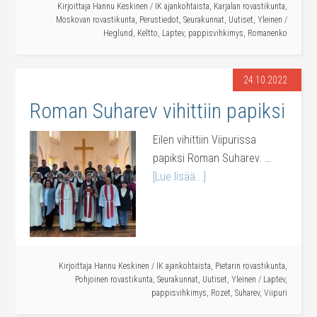
Kirjoittaja
Hannu Keskinen
/
IK ajankohtaista
,
Karjalan rovastikunta
,
Moskovan rovastikunta
,
Perustiedot
,
Seurakunnat
,
Uutiset
,
Yleinen
/
Heglund
,
Keltto
,
Laptev
,
pappisvihkimys
,
Romanenko
24.10.2022
Roman Suharev vihittiin papiksi
Eilen vihittiin Viipurissa
papiksi Roman Suharev. …
[Lue lisää...]
Kirjoittaja
Hannu Keskinen
/
IK ajankohtaista
,
Pietarin rovastikunta
,
Pohjoinen rovastikunta
,
Seurakunnat
,
Uutiset
,
Yleinen
/
Laptev
,
pappisvihkimys
,
Rozet
,
Suharev
,
Viipuri