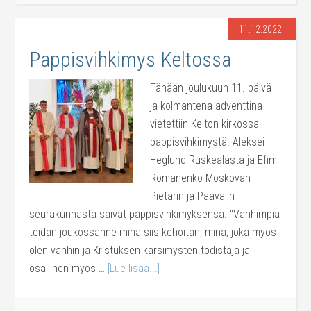
11.12.2022
Pappisvihkimys Keltossa
Tänään joulukuun 11. päivä
ja kolmantena adventtina
vietettiin Kelton kirkossa
pappisvihkimystä. Aleksei
Heglund Ruskealasta ja Efim
Romanenko Moskovan
Pietarin ja Paavalin
seurakunnasta saivat pappisvihkimyksensä. "Vanhimpia
teidän joukossanne minä siis kehoitan, minä, joka myös
olen vanhin ja Kristuksen kärsimysten todistaja ja
osallinen myös …
[Lue lisää...]