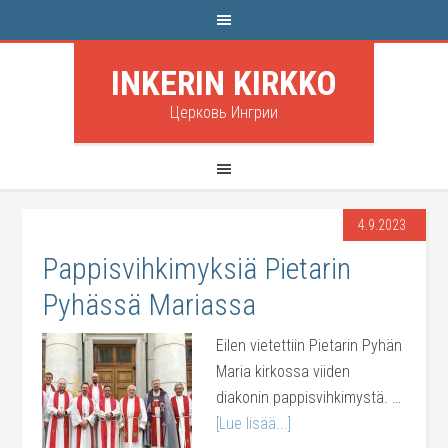
INKERIN KIRKKO
Церковь Ингрии
4.9.2023
Pappisvihkimyksiä Pietarin
Pyhässä Mariassa
Eilen vietettiin Pietarin Pyhän
Maria kirkossa viiden
diakonin pappisvihkimystä. …
[Lue lisää...]