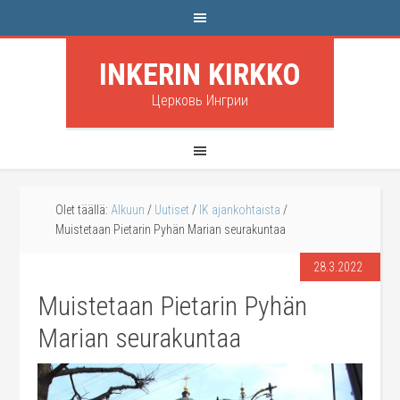
INKERIN KIRKKO
Церковь Ингрии
Olet täällä:
Alkuun
/
Uutiset
/
IK ajankohtaista
/
Muistetaan Pietarin Pyhän Marian seurakuntaa
28.3.2022
Muistetaan Pietarin Pyhän
Marian seurakuntaa