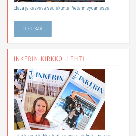
Elävä ja kasvava seurakunta Pietarin sydämessä.
LUE LISÄÄ
INKERIN KIRKKO -LEHTI
Tilaa Inkerin Kirkko -lehti kätevästi netistä - vaikka