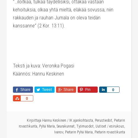
”…iloitkaa, tulkaa täydellisiksi, ottakaa vastaan
kehoituksia, olkaa yhtä mieltä, eläkää sovussa, niin
rakkauden ja rauhan Jumala on oleva teidän
kanssanne” (2 Kor. 13:11).
Teksti ja kuva: Veronika Pogasi
Käännös: Hannu Keskinen
Share
Tweet
Share
Pin
Share
0
Share
0
Kirjoittaja
Hannu Keskinen
/
IK ajankohtaista
,
Perustiedot
,
Pietarin
rovastikunta
,
Pyhä Maria
,
Seurakunnat
,
Työmuodot
,
Uutiset
/
esirukous
,
Ivanov
,
Pietarin Pyhä Maria
,
Pietarin rovastikunta