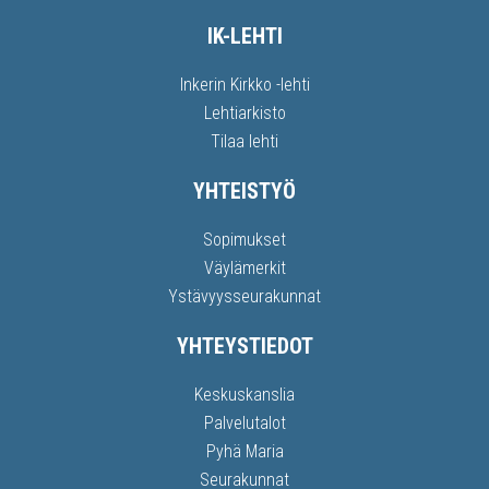
IK-LEHTI
Inkerin Kirkko -lehti
Lehtiarkisto
Tilaa lehti
YHTEISTYÖ
Sopimukset
Väylämerkit
Ystävyysseurakunnat
YHTEYSTIEDOT
Keskuskanslia
Palvelutalot
Pyhä Maria
Seurakunnat