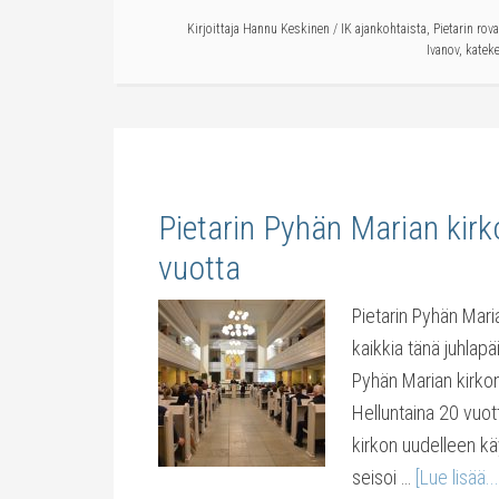
Kirjoittaja
Hannu Keskinen
/
IK ajankohtaista
,
Pietarin rov
Ivanov
,
kateke
Pietarin Pyhän Marian kir
vuotta
Pietarin Pyhän Mari
kaikkia tänä juhlapä
Pyhän Marian kirkon
Helluntaina 20 vuot
kirkon uudelleen kä
seisoi …
[Lue lisää...