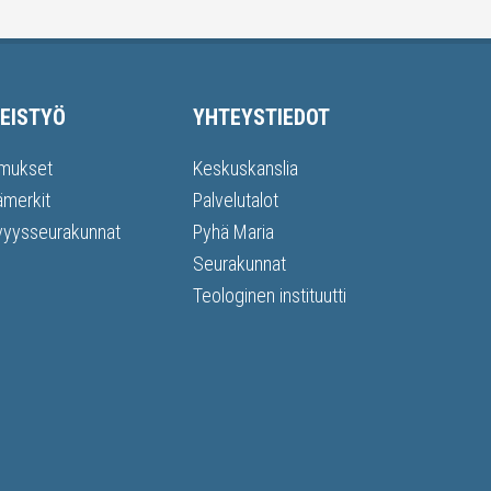
EISTYÖ
YHTEYSTIEDOT
mukset
Keskuskanslia
ämerkit
Palvelutalot
vyysseurakunnat
Pyhä Maria
Seurakunnat
Teologinen instituutti