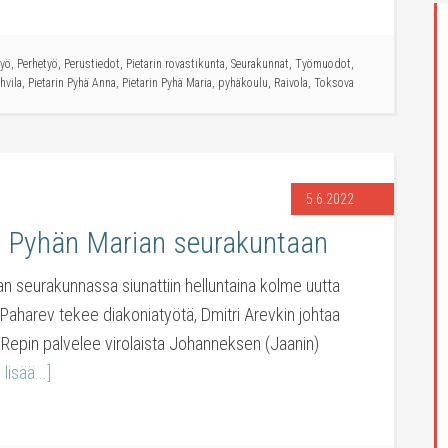
työ
,
Perhetyö
,
Perustiedot
,
Pietarin rovastikunta
,
Seurakunnat
,
Työmuodot
,
hvila
,
Pietarin Pyhä Anna
,
Pietarin Pyhä Maria
,
pyhäkoulu
,
Raivola
,
Toksova
5.6.2022
in Pyhän Marian seurakuntaan
an seurakunnassa siunattiin helluntaina kolme uutta
 Paharev tekee diakoniatyötä, Dmitri Arevkin johtaa
ail Repin palvelee virolaista Johanneksen (Jaanin)
 lisää...]