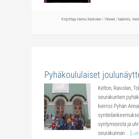
Kirjoittaja
Hannu Keskinen
/
Yleinen
/
käännös
,
Kes
Pyhäkoululaiset joulunäyt
Kelton, Raivolan, T
seurakuntien pyhäkou
kierros Pyhän Annan
syntiinlankeemukse
syntymisestä ja uhri
seurakunnan …
[Lue 