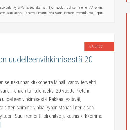
astikunta
,
Pyhä Maria
,
Seurakunnat
,
Työmuodot
,
Uutiset
,
Yleinen
/
Arevkin
,
etta
,
Kuukauppi
,
Paharev
,
Pietarin Pyhä Maria
,
Pietarin rovastikunta
,
Repin
5.6.2022
kon uudelleenvihkimisestä 20
an seurakunnan kirkkoherra Mihail Ivanov tervehtii
ivänä. Tänään tuli kuluneeksi 20 vuotta Pietarin
 uudelleen vihkimisestä. Rakkaat ystävät,
ta sitten saimme vihkiä Pyhän Marian luterilaisen
yttöön. Suuri remontti oli ohitse ja kaunis kirkkomme
]