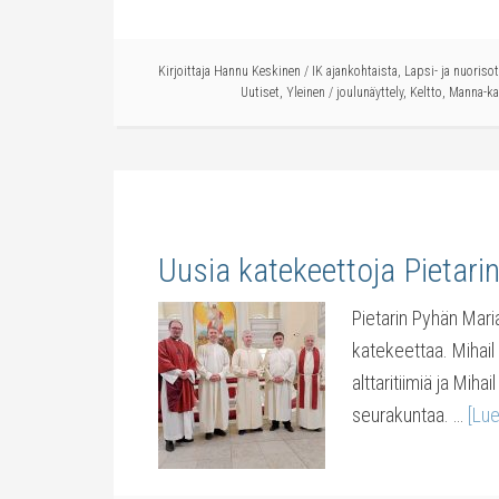
Kirjoittaja
Hannu Keskinen
/
IK ajankohtaista
,
Lapsi- ja nuoriso
Uutiset
,
Yleinen
/
joulunäyttely
,
Keltto
,
Manna-ka
Uusia katekeettoja Pietar
Pietarin Pyhän Mari
katekeettaa. Mihail
alttaritiimiä ja Mih
seurakuntaa. …
[Lue