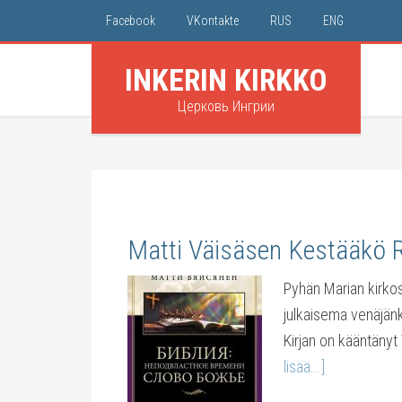
Facebook
VKontakte
RUS
ENG
INKERIN KIRKKO
Церковь Ингрии
Matti Väisäsen Kestääkö 
Pyhän Marian kirkos
julkaisema venäjänk
Kirjan on kääntänyt
lisää...]