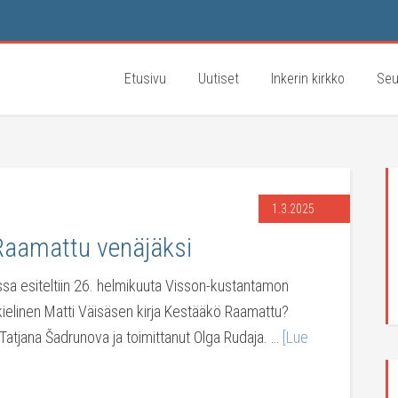
Etusivu
Uutiset
Inkerin kirkko
Seu
1.3.2025
Raamattu venäjäksi
sa esiteltiin 26. helmikuuta Visson-kustantamon
ielinen Matti Väisäsen kirja Kestääkö Raamattu?
 Tatjana Šadrunova ja toimittanut Olga Rudaja. …
[Lue