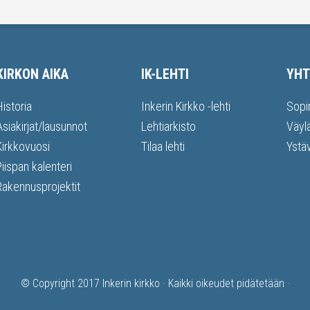
KIRKON AIKA
IK-LEHTI
YHT
Historia
Inkerin Kirkko -lehti
Sopi
Asiakirjat/lausunnot
Lehtiarkisto
Väyl
Kirkkovuosi
Tilaa lehti
Ystä
Piispan kalenteri
Rakennusprojektit
© Copyright 2017
Inkerin kirkko
· Kaikki oikeudet pidätetään ·