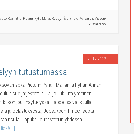
tääkö Raamattu
,
Pietarin Pyhä Maria
,
Rudaja
,
Šadrunova
,
Väisänen
,
Visson-
kustantamo
20.12.2022
telyyn tutustumassa
oksovan sekä Pietarin Pyhän Marian ja Pyhän Annan
lulaisille järjestettiin 17. joulukuuta yhteinen
 kirkon joulunäyttelyssä. Lapset saivat kuulla
sta ja pelastuksesta, Jeesuksen ihmeellisestä
sta ristillä. Lopuksi lounastettiin yhdessä
lisää...]