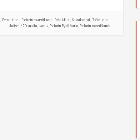
t
,
Perustiedot
,
Pietarin rovastikunta
,
Pyhä Maria
,
Seurakunnat
,
Työmuodot
,
Uutiset
/
20 vuotta
,
Ivanov
,
Pietarin Pyhä Maria
,
Pietarin rovastikunta