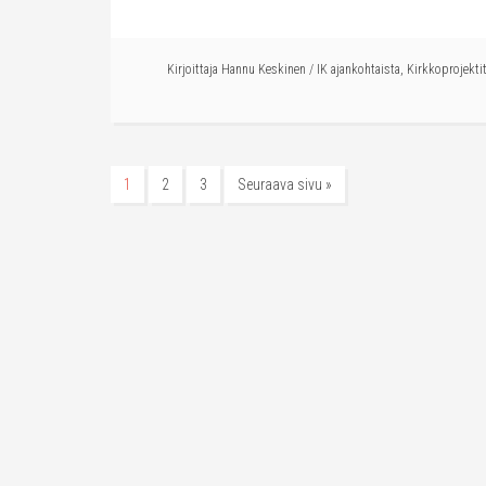
Kirjoittaja
Hannu Keskinen
/
IK ajankohtaista
,
Kirkkoprojekti
1
2
3
Seuraava sivu »