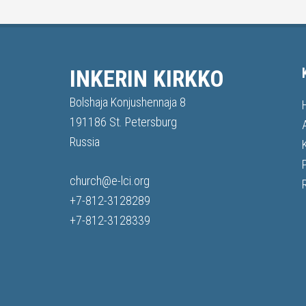
INKERIN KIRKKO
Bolshaja Konjushennaja 8
191186 St. Petersburg
Russia
church@e-lci.org
+7-812-3128289
+7-812-3128339