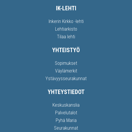
IK-LEHTI
Inkerin Kirkko -lehti
Lehtiarkisto
Tilaa lehti
YHTEISTYÖ
Sopimukset
Väylämerkit
Ystävyysseurakunnat
YHTEYSTIEDOT
Keskuskanslia
Palvelutalot
Pyhä Maria
Seurakunnat