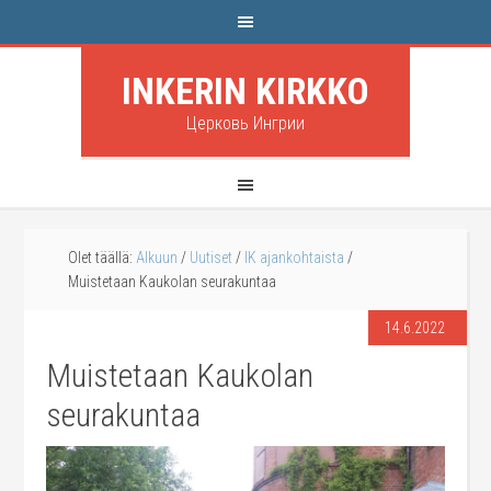
INKERIN KIRKKO
Церковь Ингрии
Olet täällä:
Alkuun
/
Uutiset
/
IK ajankohtaista
/
Muistetaan Kaukolan seurakuntaa
14.6.2022
Muistetaan Kaukolan
seurakuntaa