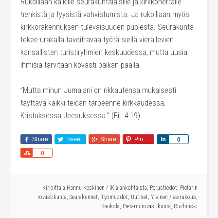
Rukoillaan kaikille seurakuntalaisille ja kirkkoherralle
henkistä ja fyysistä vahvistumista. Ja rukoillaan myös
kirkkorakennuksen tulevaisuuden puolesta. Seurakunta
tekee urakalla tavoittavaa työtä siellä vierailevien
kansallisten turistiryhmien keskuudessa, mutta uusia
ihmisiä tarvitaan kovasti paikan päällä.
”Mutta minun Jumalani on rikkautensa mukaisesti
täyttävä kaikki teidän tarpeenne kirkkaudessa,
Kristuksessa Jeesuksessa.” (Fil. 4:19)
Share
Tweet
Share
Pin
Share
0
Share
0
Kirjoittaja
Hannu Keskinen
/
IK ajankohtaista
,
Perustiedot
,
Pietarin
rovastikunta
,
Seurakunnat
,
Työmuodot
,
Uutiset
,
Yleinen
/
esirukous
,
Kaukola
,
Pietarin rovastikunta
,
Ruzhinski