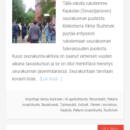
Tällä viikolla rukoilemme
Kaukolan (Sevastjanovon)
seurakunnan puolesta.
Kirkkoherra Viktor Ruzhinski
pyytää erityisesti
rukoilemaan seurakunnan
tulevaisuuden puolesta.
Kuusi seurakunta-aktiivia on saanut viimeisen vuoden
aikana taivaskutsun ja se on ollut merkittävä menetys
seurakunnan jäsenmäärässä. Seurakuntaan tarvitaan
kovasti lisää …
[Lue lisää...]
Kirjoittaja
Hannu Keskinen
/
IK ajankohtaista
,
Perustiedot
,
Pietarin
rovastikunta
,
Seurakunnat
,
Työmuodot
,
Uutiset
,
Yleinen
/
esirukous
,
Kaukola
,
Pietarin rovastikunta
,
Ruzhinski
15.1.2021