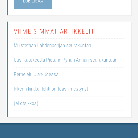
LUE LISÄÄ
VIIMEISIMMÄT ARTIKKELIT
Muistetaan Lahdenpohjan seurakuntaa
Uusi katekeetta Pietarin Pyhän Annan seurakuntaan
Perheleiri Ulan-Udessa
Inkerin kirkko -lehti on taas ilmestynyt
(ei otsikkoa)