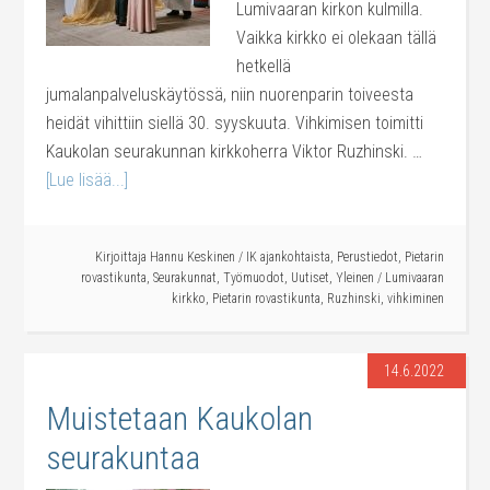
Lumivaaran kirkon kulmilla.
Vaikka kirkko ei olekaan tällä
hetkellä
jumalanpalveluskäytössä, niin nuorenparin toiveesta
heidät vihittiin siellä 30. syyskuuta. Vihkimisen toimitti
Kaukolan seurakunnan kirkkoherra Viktor Ruzhinski. …
[Lue lisää...]
Kirjoittaja
Hannu Keskinen
/
IK ajankohtaista
,
Perustiedot
,
Pietarin
rovastikunta
,
Seurakunnat
,
Työmuodot
,
Uutiset
,
Yleinen
/
Lumivaaran
kirkko
,
Pietarin rovastikunta
,
Ruzhinski
,
vihkiminen
14.6.2022
Muistetaan Kaukolan
seurakuntaa