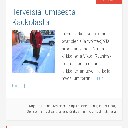
Terveisiä lumisesta
Kaukolasta!
Inkerin kirkon seurakunnat
ovat pieniä ja työntekijöitä
niissä on vähän. Niinpä
kirkkoherra Viktor Ruzhinski
joutuu monen muun
kirkkoherran tavoin kirkolla
myös lumitöihin. …
[Lue
lisää...]
Kirjoittaja
Hannu Keskinen
/
Karjalan rovastikunta
,
Perustiedot
,
Seurakunnat
,
Uutiset
/
karjala
,
Kaukola
,
lumityöt
,
Ruzhinski
,
talvi