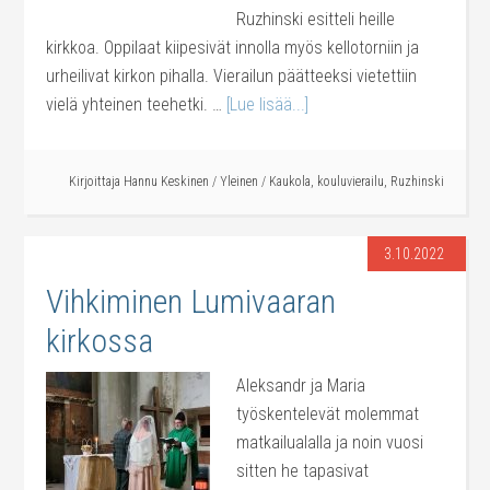
Ruzhinski esitteli heille
kirkkoa. Oppilaat kiipesivät innolla myös kellotorniin ja
urheilivat kirkon pihalla. Vierailun päätteeksi vietettiin
vielä yhteinen teehetki. …
[Lue lisää...]
Kirjoittaja
Hannu Keskinen
/
Yleinen
/
Kaukola
,
kouluvierailu
,
Ruzhinski
3.10.2022
Vihkiminen Lumivaaran
kirkossa
Aleksandr ja Maria
työskentelevät molemmat
matkailualalla ja noin vuosi
sitten he tapasivat