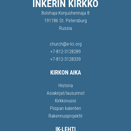
INKERIN KIRKKO
Bolshaja Konjushennaja 8
191186 St. Petersburg
Russia
church@e-lci.org
+7-812-3128289
+7-812-3128339
KIRKON AIKA
Historia
Asiakirjat/lausunnot
Kirkkovuosi
Piispan kalenteri
Rakennusprojektit
IK-LEHTI