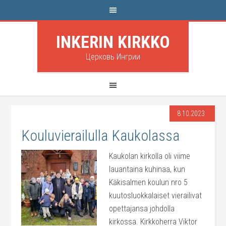
INKERIN KIRKKO
Церковь Ингрии
8.10.2023
Kouluvierailulla Kaukolassa
Kaukolan kirkolla oli viime
lauantaina kuhinaa, kun
Käkisalmen koulun nro 5
kuutosluokkalaiset vierailivat
opettajansa johdolla
kirkossa. Kirkkoherra Viktor