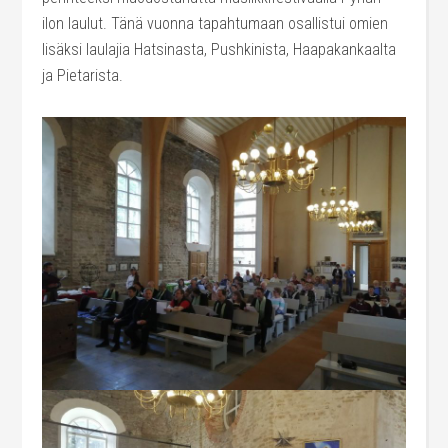
ilon laulut. Tänä vuonna tapahtumaan osallistui omien
lisäksi laulajia Hatsinasta, Pushkinista, Haapakankaalta
ja Pietarista.