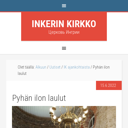
INKERIN KIRKKO
Церковь Ингрии
Olet täällä:
Alkuun
/
Uutiset
/
IK ajankohtaista
/
Pyhän ilon
laulut
15.6.2022
Pyhän ilon laulut