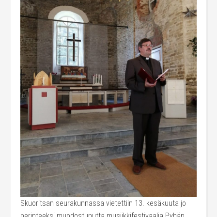
Skuoritsan seurakunnassa vietettiin 13. kesäkuuta jo
perinteeksi muodostunutta musiikkifestivaalia Pyhän