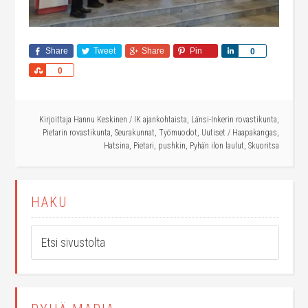
Share
Tweet
Share
Pin
Share
0
Share
0
Kirjoittaja
Hannu Keskinen
/
IK ajankohtaista
,
Länsi-Inkerin rovastikunta
,
Pietarin rovastikunta
,
Seurakunnat
,
Työmuodot
,
Uutiset
/
Haapakangas
,
Hatsina
,
Pietari
,
pushkin
,
Pyhän ilon laulut
,
Skuoritsa
HAKU