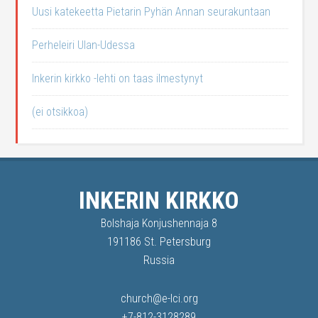
Uusi katekeetta Pietarin Pyhän Annan seurakuntaan
Perheleiri Ulan-Udessa
Inkerin kirkko -lehti on taas ilmestynyt
(ei otsikkoa)
INKERIN KIRKKO
Bolshaja Konjushennaja 8
191186 St. Petersburg
Russia
church@e-lci.org
+7-812-3128289