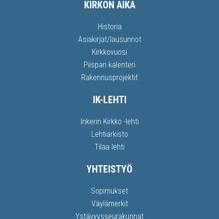
KIRKON AIKA
Historia
Asiakirjat/lausunnot
Kirkkovuosi
Piispan kalenteri
Rakennusprojektit
IK-LEHTI
Inkerin Kirkko -lehti
Lehtiarkisto
Tilaa lehti
YHTEISTYÖ
Sopimukset
Väylämerkit
Ystävyysseurakunnat