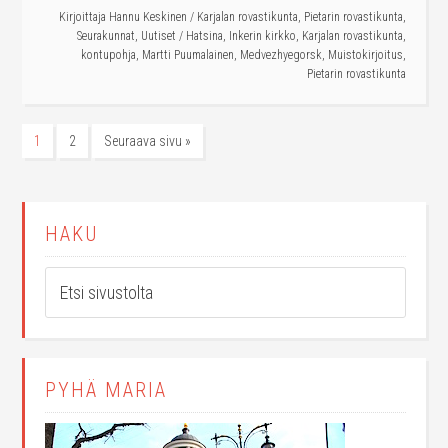
Kirjoittaja
Hannu Keskinen
/
Karjalan rovastikunta
,
Pietarin rovastikunta
,
Seurakunnat
,
Uutiset
/
Hatsina
,
Inkerin kirkko
,
Karjalan rovastikunta
,
kontupohja
,
Martti Puumalainen
,
Medvezhyegorsk
,
Muistokirjoitus
,
Pietarin rovastikunta
1
2
Seuraava sivu »
HAKU
PYHÄ MARIA