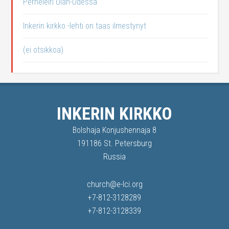
Perheleiri Ulan-Udessa
Inkerin kirkko -lehti on taas ilmestynyt
(ei otsikkoa)
INKERIN KIRKKO
Bolshaja Konjushennaja 8
191186 St. Petersburg
Russia
church@e-lci.org
+7-812-3128289
+7-812-3128339