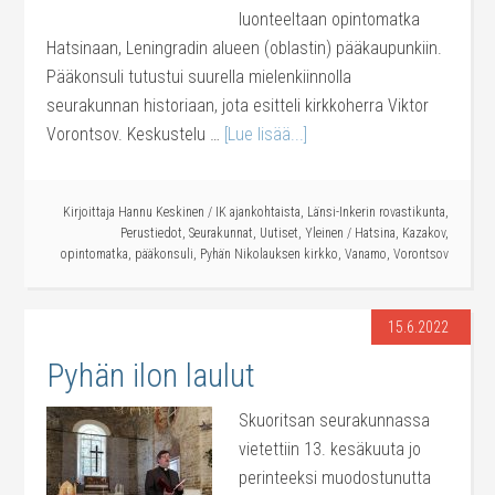
luonteeltaan opintomatka
Hatsinaan, Leningradin alueen (oblastin) pääkaupunkiin.
Pääkonsuli tutustui suurella mielenkiinnolla
seurakunnan historiaan, jota esitteli kirkkoherra Viktor
Vorontsov. Keskustelu …
[Lue lisää...]
Kirjoittaja
Hannu Keskinen
/
IK ajankohtaista
,
Länsi-Inkerin rovastikunta
,
Perustiedot
,
Seurakunnat
,
Uutiset
,
Yleinen
/
Hatsina
,
Kazakov
,
opintomatka
,
pääkonsuli
,
Pyhän Nikolauksen kirkko
,
Vanamo
,
Vorontsov
15.6.2022
Pyhän ilon laulut
Skuoritsan seurakunnassa
vietettiin 13. kesäkuuta jo
perinteeksi muodostunutta