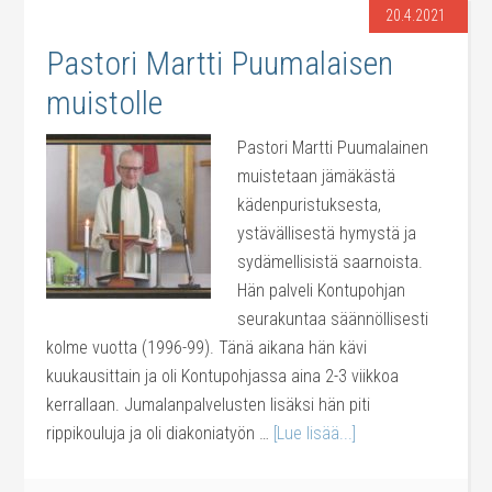
20.4.2021
Pastori Martti Puumalaisen
muistolle
Pastori Martti Puumalainen
muistetaan jämäkästä
kädenpuristuksesta,
ystävällisestä hymystä ja
sydämellisistä saarnoista.
Hän palveli Kontupohjan
seurakuntaa säännöllisesti
kolme vuotta (1996-99). Tänä aikana hän kävi
kuukausittain ja oli Kontupohjassa aina 2-3 viikkoa
kerrallaan. Jumalanpalvelusten lisäksi hän piti
rippikouluja ja oli diakoniatyön …
[Lue lisää...]