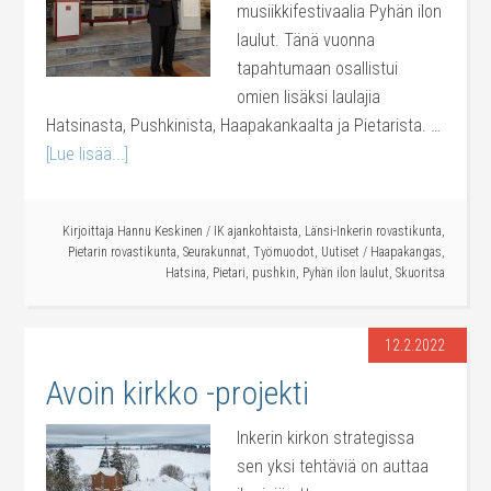
musiikkifestivaalia Pyhän ilon
laulut. Tänä vuonna
tapahtumaan osallistui
omien lisäksi laulajia
Hatsinasta, Pushkinista, Haapakankaalta ja Pietarista. …
[Lue lisää...]
Kirjoittaja
Hannu Keskinen
/
IK ajankohtaista
,
Länsi-Inkerin rovastikunta
,
Pietarin rovastikunta
,
Seurakunnat
,
Työmuodot
,
Uutiset
/
Haapakangas
,
Hatsina
,
Pietari
,
pushkin
,
Pyhän ilon laulut
,
Skuoritsa
12.2.2022
Avoin kirkko -projekti
Inkerin kirkon strategissa
sen yksi tehtäviä on auttaa