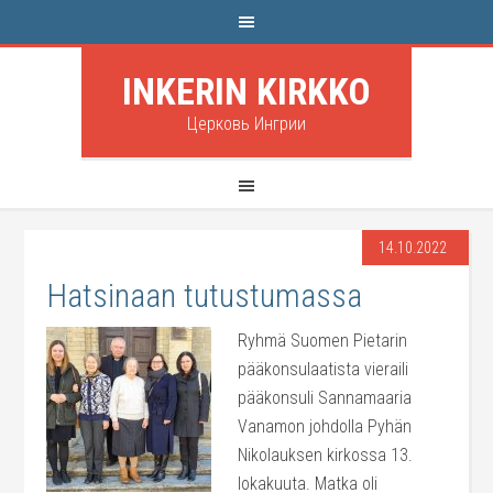
INKERIN KIRKKO
Церковь Ингрии
14.10.2022
Hatsinaan tutustumassa
Ryhmä Suomen Pietarin
pääkonsulaatista vieraili
pääkonsuli Sannamaaria
Vanamon johdolla Pyhän
Nikolauksen kirkossa 13.
lokakuuta. Matka oli