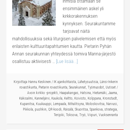
ihmisiä ottamaan se
ensimmäinen askel yli
kirkkorakennuksen
kynnyksen. Seurakuntamme
tarjoavat näitä
mahdollisuuksia sekä liturgisen palvelemisen että myös
erilaisten kulttuuritapahtumien kautta. Pietarin Pyhän
Annan seurakunnan yhteydessä toimiva Manna-järjestö
osallistuu aktiivisesti …
[Lue lisää...]
Kirjoittaja
Hannu Keskinen
/
IK ajankohtaista
,
Lähetysuutisia
,
Länsi-Inkerin
rovastikunta
,
Pietarin rovastikunta
,
Seurakunnat
,
Työmuodot
,
Uutiset
/
Avoin kirkko -projekti
,
Haapakangas
,
Hatsina
,
Hietamäki
,
Jaama
,
Käkisalmi
,
Kanneljärvi
,
Kaukola
,
Keltto
,
Koivisto
,
Kolppana
,
Kronstadt
,
Kupanitsa
,
Kuukauppi
,
Lempaala
,
Mihalitsyna
,
Moloskovitsa
,
Narvusi
,
Pikkola
,
pushkin
,
QR-koodi
,
Räisälä
,
Skuoritsa
,
Spankova
,
strategia
,
Terijoki
,
Toksova
,
Tryö
,
Viipuri
,
Vuoksenranta