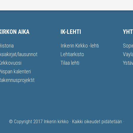
KIRKON AIKA
IK-LEHTI
YHT
Historia
Inkerin Kirkko -lehti
Sopi
Asiakirjat/lausunnot
Lehtiarkisto
Väyl
Kirkkovuosi
Tilaa lehti
Ystä
Piispan kalenteri
Rakennusprojektit
© Copyright 2017
Inkerin kirkko
· Kaikki oikeudet pidätetään ·