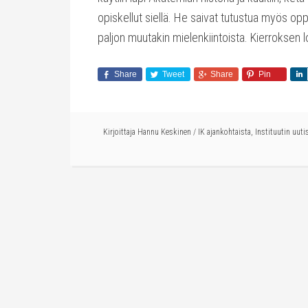
opiskellut siellä. He saivat tutustua myös op
paljon muutakin mielenkiintoista. Kierroksen 
Share
Tweet
Share
Pin
Kirjoittaja
Hannu Keskinen
/
IK ajankohtaista
,
Instituutin uuti