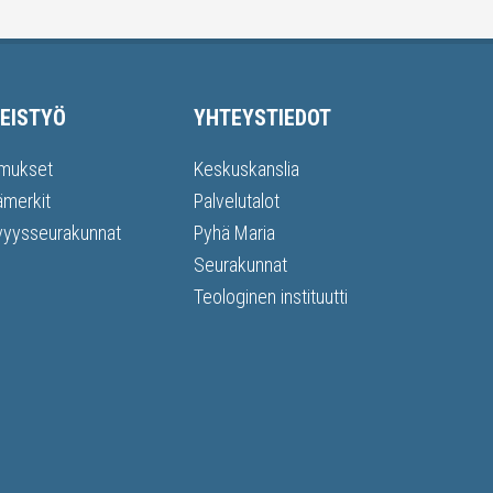
EISTYÖ
YHTEYSTIEDOT
mukset
Keskuskanslia
ämerkit
Palvelutalot
vyysseurakunnat
Pyhä Maria
Seurakunnat
Teologinen instituutti