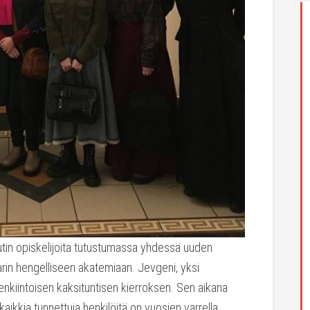
uutin opiskelijoita tutustumassa yhdessä uuden
arin hengelliseen akatemiaan. Jevgeni, yksi
lenkiintoisen kaksituntisen kierroksen. Sen aikana
ä kaikkia tunnettuja henkilöitä on vuosien varrella