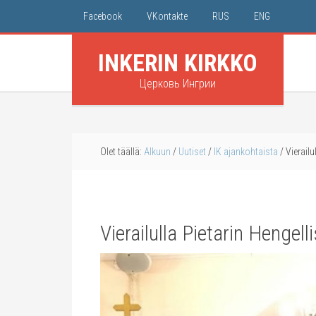
Facebook
VKontakte
RUS
ENG
INKERIN KIRKKO
Церковь Ингрии
Olet täällä:
Alkuun
/
Uutiset
/
IK ajankohtaista
/
Vierailu
Vierailulla Pietarin Henge