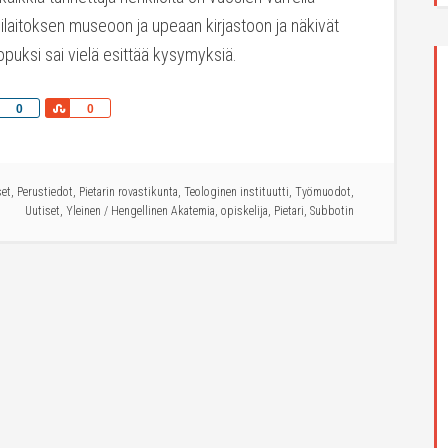
pilaitoksen museoon ja upeaan kirjastoon ja näkivät
lopuksi sai vielä esittää kysymyksiä.
Share
Share
0
0
set
,
Perustiedot
,
Pietarin rovastikunta
,
Teologinen instituutti
,
Työmuodot
,
Uutiset
,
Yleinen
/
Hengellinen Akatemia
,
opiskelija
,
Pietari
,
Subbotin