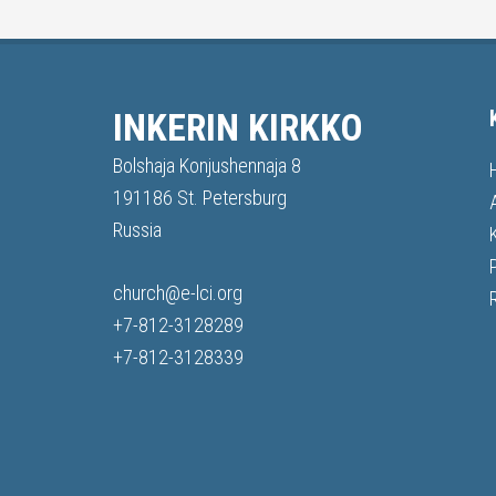
INKERIN KIRKKO
Bolshaja Konjushennaja 8
191186 St. Petersburg
Russia
church@e-lci.org
+7-812-3128289
+7-812-3128339