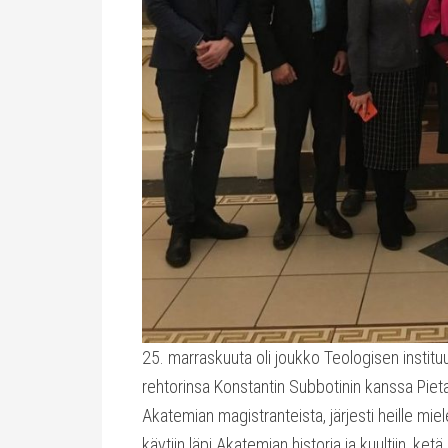
25. marraskuuta oli joukko Teologisen instit
rehtorinsa Konstantin Subbotinin kanssa Piet
Akatemian magistranteista, järjesti heille mie
käytiin läpi Akatemian historia ja kuultiin, ket