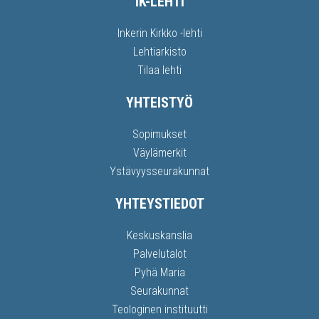
IK-LEHTI
Inkerin Kirkko -lehti
Lehtiarkisto
Tilaa lehti
YHTEISTYÖ
Sopimukset
Väylämerkit
Ystävyysseurakunnat
YHTEYSTIEDOT
Keskuskanslia
Palvelutalot
Pyhä Maria
Seurakunnat
Teologinen instituutti