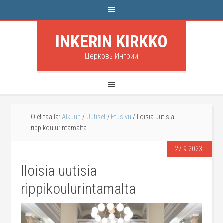
INKERIN KIRKKO
Церковь Ингрии
Olet täällä:
Alkuun
/
Uutiset
/
Etusivu
/
Iloisia uutisia
rippikoulurintamalta
27.9.2023
Iloisia uutisia
rippikoulurintamalta