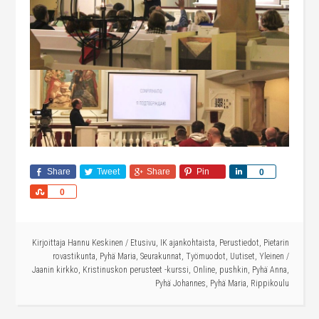
Share
Tweet
Share
Pin
Share
0
Share
0
Kirjoittaja
Hannu Keskinen
/
Etusivu
,
IK ajankohtaista
,
Perustiedot
,
Pietarin
rovastikunta
,
Pyhä Maria
,
Seurakunnat
,
Työmuodot
,
Uutiset
,
Yleinen
/
Jaanin kirkko
,
Kristinuskon perusteet -kurssi
,
Online
,
pushkin
,
Pyhä Anna
,
Pyhä Johannes
,
Pyhä Maria
,
Rippikoulu