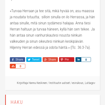
«Turvaa Herraan ja tee sitä, mikä hyvää on, asu maassa
ja noudata totuutta;
silloin sinulla on ilo Herrassa, ja hän
antaa sinulle, mitä sinun sydämesi halajaa. Anna tiesi
Herran haltuun ja turvaa häneen, kyllä hän sen tekee. Ja
hän antaa sinun vanhurskautesi nousta niinkuin
valkeuden ja sinun oikeutesi niinkuin keskipäivän.
Hiljenny Herran edessä ja odota häntä.» (Пс. 36:3-7а).
Share
Tweet
Share
Pin
Share
0
Share
0
Kirjoittaja
Hannu Keskinen
/
Instituutin uutiset
/
esirukous
,
Lutšagov
HAKU