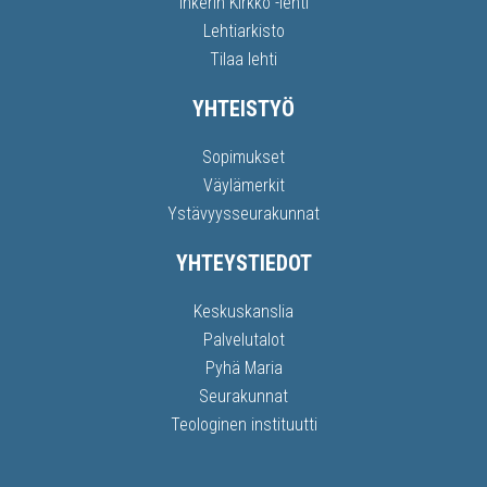
Inkerin Kirkko -lehti
Lehtiarkisto
Tilaa lehti
YHTEISTYÖ
Sopimukset
Väylämerkit
Ystävyysseurakunnat
YHTEYSTIEDOT
Keskuskanslia
Palvelutalot
Pyhä Maria
Seurakunnat
Teologinen instituutti