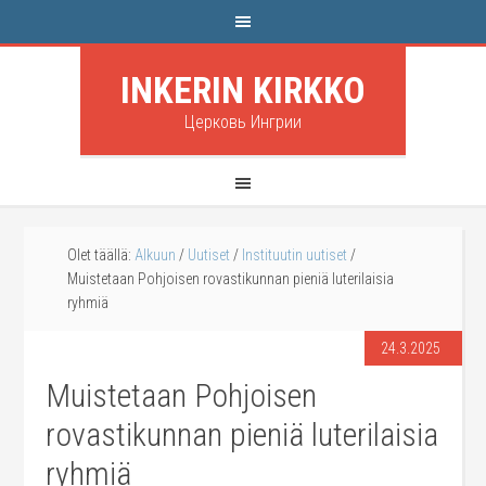
INKERIN KIRKKO
Церковь Ингрии
Olet täällä:
Alkuun
/
Uutiset
/
Instituutin uutiset
/
Muistetaan Pohjoisen rovastikunnan pieniä luterilaisia
ryhmiä
24.3.2025
Muistetaan Pohjoisen
rovastikunnan pieniä luterilaisia
ryhmiä