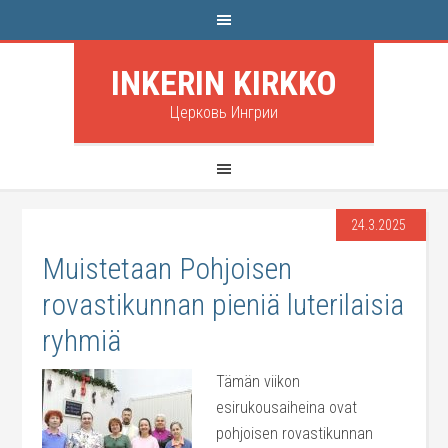
INKERIN KIRKKO
Церковь Ингрии
24.3.2025
Muistetaan Pohjoisen
rovastikunnan pieniä luterilaisia
ryhmiä
Tämän viikon
esirukousaiheina ovat
pohjoisen rovastikunnan