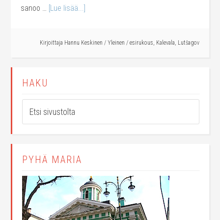
sanoo …
[Lue lisää...]
Kirjoittaja
Hannu Keskinen
/
Yleinen
/
esirukous
,
Kalevala
,
Lutšagov
HAKU
PYHÄ MARIA