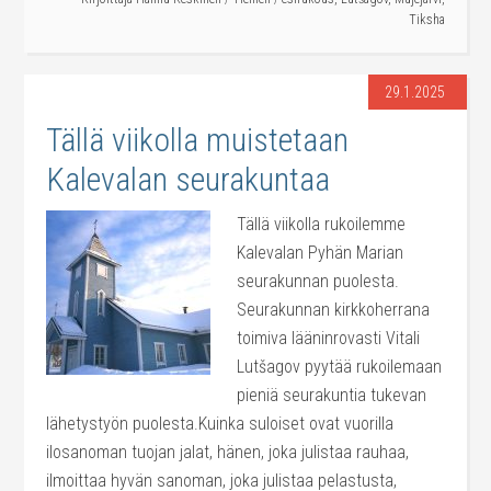
Tiksha
29.1.2025
Tällä viikolla muistetaan
Kalevalan seurakuntaa
Tällä viikolla rukoilemme
Kalevalan Pyhän Marian
seurakunnan puolesta.
Seurakunnan kirkkoherrana
toimiva lääninrovasti Vitali
Lutšagov pyytää rukoilemaan
pieniä seurakuntia tukevan
lähetystyön puolesta.Kuinka suloiset ovat vuorilla
ilosanoman tuojan jalat, hänen, joka julistaa rauhaa,
ilmoittaa hyvän sanoman, joka julistaa pelastusta,