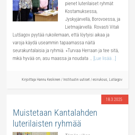
pienet luterilaiset ryhmät
Kostamuksessa,
Jyskyjärvellä, Borovoessa, ja
Lietmajärvellä. Rovasti Vitali
Lutšagov pyytää rukoilemaan, että löytyisi aikaa ja
varoja käydä useammin tapaamassa näitä
seurakuntalaisia ja ryhmiä. «Turvaa Herraan ja tee sitä,
mikä hyvää on, asu maassa ja noudata …
[Lue lisää...]
Kirjoittaja
Hannu Keskinen
/
Instituutin uutiset
/
esirukous
,
Lutšagov
18.3.2025
Muistetaan Kantalahden
luterilaisten ryhmää