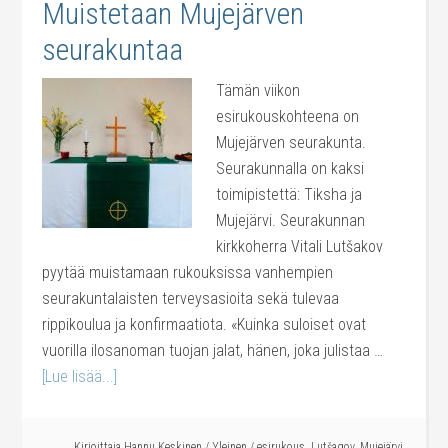
Muistetaan Mujejärven
seurakuntaa
Tämän viikon
esirukouskohteena on
Mujejärven seurakunta.
Seurakunnalla on kaksi
toimipistettä: Tiksha ja
Mujejärvi. Seurakunnan
kirkkoherra Vitali Lutšakov
pyytää muistamaan rukouksissa vanhempien
seurakuntalaisten terveysasioita sekä tulevaa
rippikoulua ja konfirmaatiota. «Kuinka suloiset ovat
vuorilla ilosanoman tuojan jalat, hänen, joka julistaa …
[Lue lisää...]
Kirjoittaja
Hannu Keskinen
/
Yleinen
/
esirukous
,
Lutšagov
,
Mujejärvi
,