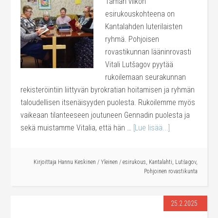
Tämän viikon
esirukouskohteena on
Kantalahden luterilaisten
ryhmä. Pohjoisen
rovastikunnan lääninrovasti
Vitali Lutšagov pyytää
rukoilemaan seurakunnan
rekisteröintiin liittyvän byrokratian hoitamisen ja ryhmän
taloudellisen itsenäisyyden puolesta. Rukoilemme myös
vaikeaan tilanteeseen joutuneen Gennadin puolesta ja
sekä muistamme Vitalia, että hän …
[Lue lisää...]
Kirjoittaja
Hannu Keskinen
/
Yleinen
/
esirukous
,
Kantalahti
,
Lutšagov
,
Pohjoinen rovastikunta
25.2.2025