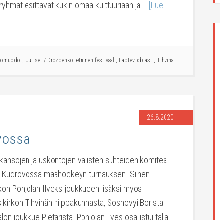
ryhmät esittävät kukin omaa kulttuuriaan ja …
[Lue
yömuodot
,
Uutiset
/
Drozdenko
,
etninen festivaali
,
Laptev
,
oblasti
,
Tihvinä
26.8.2020
vossa
kansojen ja uskontojen välisten suhteiden komitea
uta Kudrovossa maahockeyn turnauksen. Siihen
irkon Pohjolan Ilveks-joukkueen lisäksi myös
ikirkon Tihvinän hiippakunnasta, Sosnovyi Borista
n joukkue Pietarista. Pohjolan Ilves osallistui tällä