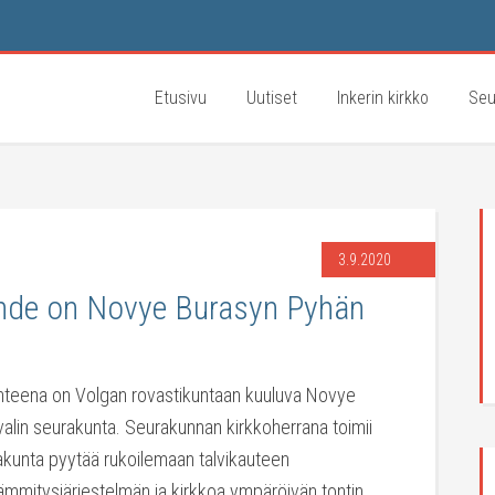
Etusivu
Uutiset
Inkerin kirkko
Seu
3.9.2020
hde on Novye Burasyn Pyhän
hteena on Volgan rovastikuntaan kuuluva Novye
alin seurakunta. Seurakunnan kirkkoherrana toimii
akunta pyytää rukoilemaan talvikauteen
ämmitysjärjestelmän ja kirkkoa ympäröivän tontin