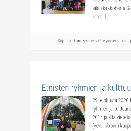
eilen kirkkoherra Se
lisää...]
Kirjoittaja
Hannu Keskinen
/
Lähetysosasto
,
Lapsi- 
Etnisten ryhmien ja kulttuu
29. elokuuta 2020 In
ryhmien ja kulttuuri
2014 ja sitä vietetä
(ven. Ти́хвин) kaupu