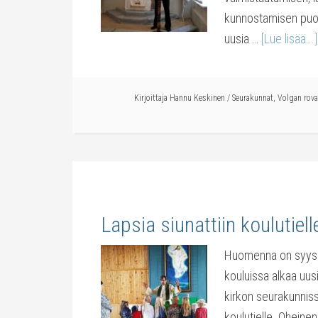
kunnostamisen puol
uusia …
[Lue lisää...]
Kirjoittaja
Hannu Keskinen
/
Seurakunnat
,
Volgan rova
Lapsia siunattiin koulutiell
Huomenna on syysku
kouluissa alkaa uus
kirkon seurakunniss
koulutielle. Oheine