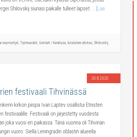
rgei Shilovskij siunasi paikalle tulleet lapset. …
[Lue
ja nuorisotyö
,
Työmuodot
,
Uutiset
/
Karatuza
,
koulutien aloitus
,
Shilovskij
30.8.2020
rien festivaali Tihvinässä
kerin kirkon piispa Ivan Laptev osallistui Etnisten
en festivaalille. Festivaali on järjestetty vuodesta
än joka vuosi eri paikassa. Tänä vuonna oli Tihvinän
ngin vuoro. Siellä Leningradin oblastin alueella