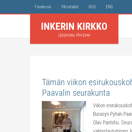
Facebook
VKontakte
RUS
ENG
INKERIN KIRKKO
Церковь Ингрии
Tämän viikon esirukousko
Paavalin seurakunta
Viikon esirukousko
Burasyn Pyhän Paav
Olav Pantshu. Seur
valmistautumisen, l