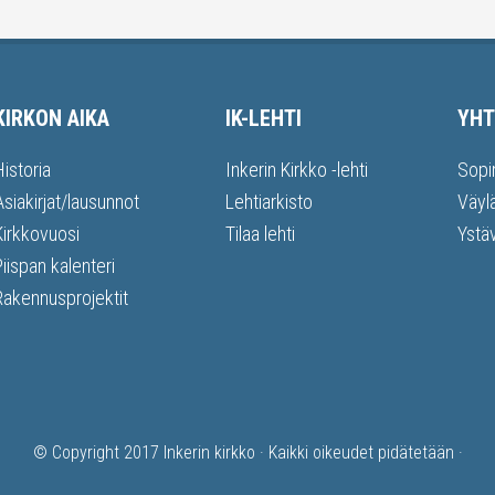
KIRKON AIKA
IK-LEHTI
YHT
Historia
Inkerin Kirkko -lehti
Sopi
Asiakirjat/lausunnot
Lehtiarkisto
Väyl
Kirkkovuosi
Tilaa lehti
Ystä
Piispan kalenteri
Rakennusprojektit
© Copyright 2017
Inkerin kirkko
· Kaikki oikeudet pidätetään ·