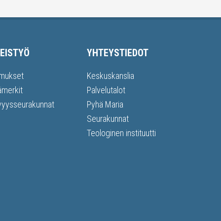
EISTYÖ
YHTEYSTIEDOT
mukset
Keskuskanslia
ämerkit
Palvelutalot
vyysseurakunnat
Pyhä Maria
Seurakunnat
Teologinen instituutti