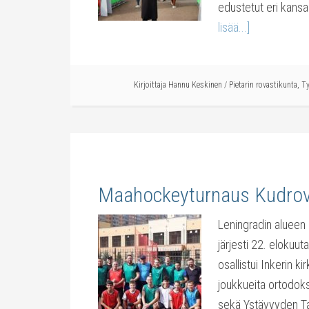
edustetut eri kansa
lisää...]
Kirjoittaja
Hannu Keskinen
/
Pietarin rovastikunta
,
T
Maahockeyturnaus Kudro
Leningradin alueen 
järjesti 22. eloku
osallistui Inkerin k
joukkueita ortodoks
sekä Ystävyyden Talo