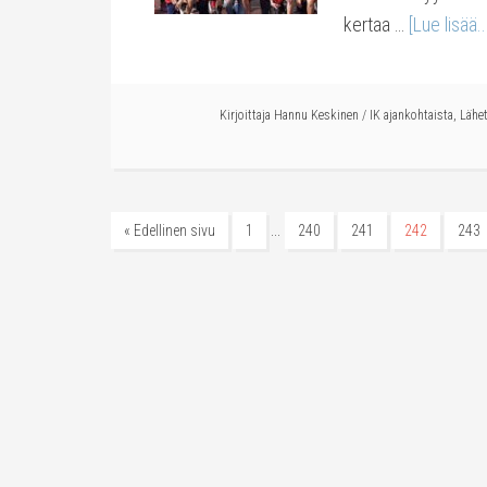
kertaa …
[Lue lisää..
Kirjoittaja
Hannu Keskinen
/
IK ajankohtaista
,
Lähet
…
« Edellinen sivu
1
240
241
242
243