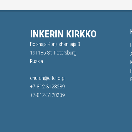
INKERIN KIRKKO
Bolshaja Konjushennaja 8
191186 St. Petersburg
Russia
church@e-lci.org
+7-812-3128289
+7-812-3128339