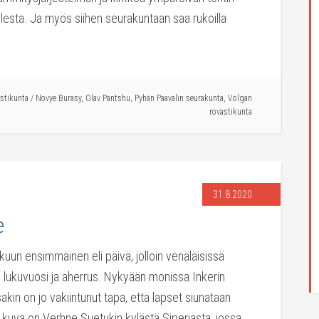
esta. Ja myös siihen seurakuntaan saa rukoilla
stikunta
/
Novye Burasy
,
Olav Pantshu
,
Pyhän Paavalin seurakunta
,
Volgan
rovastikunta
31.8.2020
e
un ensimmäinen eli päivä, jolloin venäläisissä
i lukuvuosi ja aherrus. Nykyään monissa Inkerin
akin on jo vakiintunut tapa, että lapset siunataan
n kuva on Verhne Suetukin kylästä Siperiasta, jossa