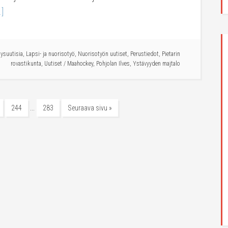
.]
ysuutisia
,
Lapsi- ja nuorisotyö
,
Nuorisotyön uutiset
,
Perustiedot
,
Pietarin
rovastikunta
,
Uutiset
/
Maahockey
,
Pohjolan Ilves
,
Ystävyyden majtalo
…
244
283
Seuraava sivu »