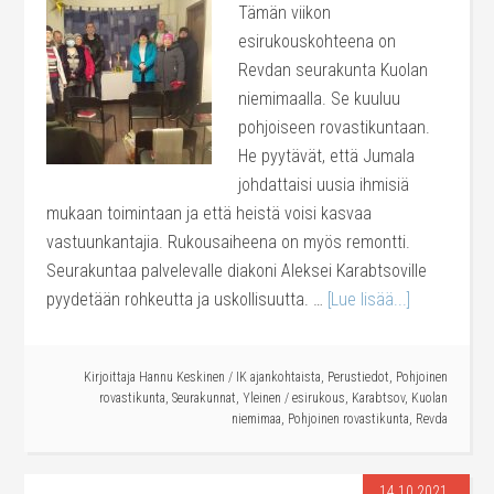
Tämän viikon
esirukouskohteena on
Revdan seurakunta Kuolan
niemimaalla. Se kuuluu
pohjoiseen rovastikuntaan.
He pyytävät, että Jumala
johdattaisi uusia ihmisiä
mukaan toimintaan ja että heistä voisi kasvaa
vastuunkantajia. Rukousaiheena on myös remontti.
Seurakuntaa palvelevalle diakoni Aleksei Karabtsoville
pyydetään rohkeutta ja uskollisuutta. …
[Lue lisää...]
Kirjoittaja
Hannu Keskinen
/
IK ajankohtaista
,
Perustiedot
,
Pohjoinen
rovastikunta
,
Seurakunnat
,
Yleinen
/
esirukous
,
Karabtsov
,
Kuolan
niemimaa
,
Pohjoinen rovastikunta
,
Revda
14.10.2021