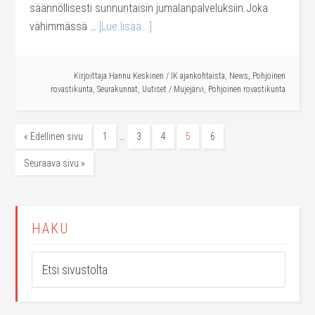
säännöllisesti sunnuntaisin jumalanpalveluksiin.Joka
vähimmässä …
[Lue lisää...]
Kirjoittaja
Hannu Keskinen
/
IK ajankohtaista
,
News
,
Pohjoinen
rovastikunta
,
Seurakunnat
,
Uutiset
/
Mujejärvi
,
Pohjoinen rovastikunta
…
« Edellinen sivu
1
3
4
5
6
Seuraava sivu »
HAKU