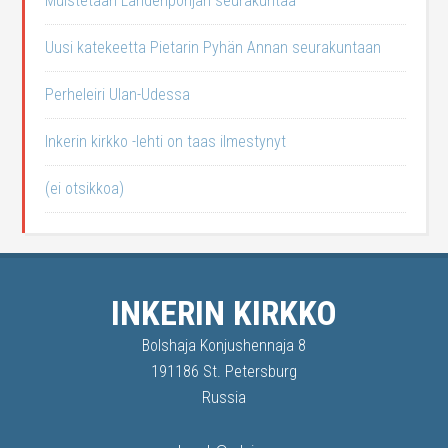
Muistetaan Lahdenpohjan seurakuntaa
Uusi katekeetta Pietarin Pyhän Annan seurakuntaan
Perheleiri Ulan-Udessa
Inkerin kirkko -lehti on taas ilmestynyt
(ei otsikkoa)
INKERIN KIRKKO
Bolshaja Konjushennaja 8
191186 St. Petersburg
Russia