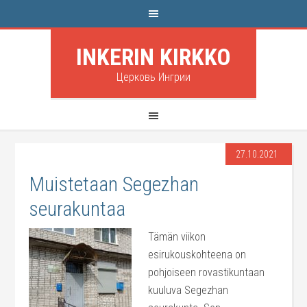
INKERIN KIRKKO
Церковь Ингрии
27.10.2021
Muistetaan Segezhan
seurakuntaa
Tämän viikon
esirukouskohteena on
pohjoiseen rovastikuntaan
kuuluva Segezhan