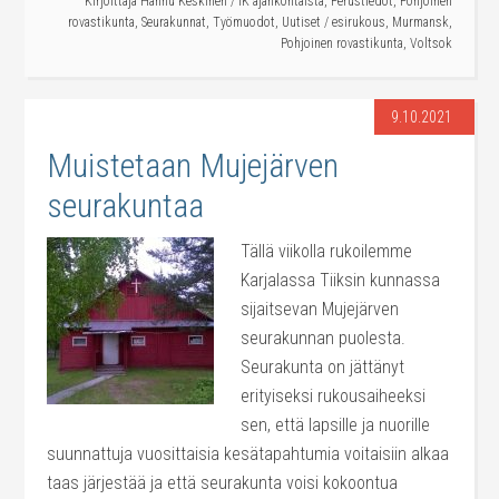
Kirjoittaja
Hannu Keskinen
/
IK ajankohtaista
,
Perustiedot
,
Pohjoinen
rovastikunta
,
Seurakunnat
,
Työmuodot
,
Uutiset
/
esirukous
,
Murmansk
,
Pohjoinen rovastikunta
,
Voltsok
9.10.2021
Muistetaan Mujejärven
seurakuntaa
Tällä viikolla rukoilemme
Karjalassa Tiiksin kunnassa
sijaitsevan Mujejärven
seurakunnan puolesta.
Seurakunta on jättänyt
erityiseksi rukousaiheeksi
sen, että lapsille ja nuorille
suunnattuja vuosittaisia kesätapahtumia voitaisiin alkaa
taas järjestää ja että seurakunta voisi kokoontua