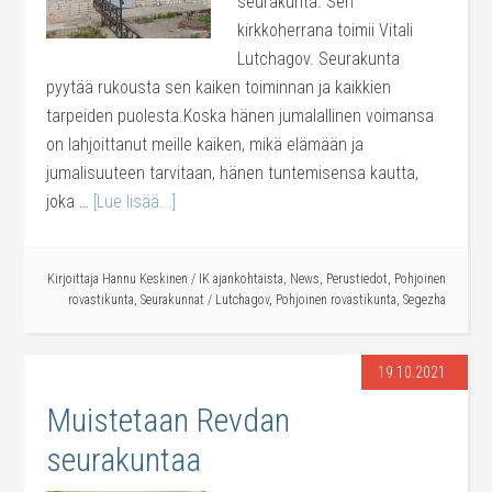
seurakunta. Sen
kirkkoherrana toimii Vitali
Lutchagov. Seurakunta
pyytää rukousta sen kaiken toiminnan ja kaikkien
tarpeiden puolesta.Koska hänen jumalallinen voimansa
on lahjoittanut meille kaiken, mikä elämään ja
jumalisuuteen tarvitaan, hänen tuntemisensa kautta,
joka …
[Lue lisää...]
Kirjoittaja
Hannu Keskinen
/
IK ajankohtaista
,
News
,
Perustiedot
,
Pohjoinen
rovastikunta
,
Seurakunnat
/
Lutchagov
,
Pohjoinen rovastikunta
,
Segezha
19.10.2021
Muistetaan Revdan
seurakuntaa