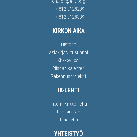
church@e-lci.org
+7-812-3128289
+7-812-3128339
KIRKON AIKA
Historia
Asiakirjat/lausunnot
Kirkkovuosi
Piispan kalenteri
Rakennusprojektit
IK-LEHTI
Inkerin Kirkko -lehti
Lehtiarkisto
Tilaa lehti
YHTEISTYÖ