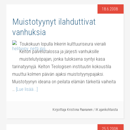
18.6.2008
Muistotyynyt ilahduttivat
vanhuksia
Toukokuun lopulla Inkerin kulttuuriseura vieraili
Kelton palvelutalossa ja järjesti vanhuksille
muistelutyöpajan, jonka tuloksena syntyi kasa
tarinatyynyjä. Kelton Teologisen instituutin kokoustila
muuttui kolmen päivän ajaksi muistotyynypajaksi.
Muistotyynyn ideana on peilata elämän tärkeitä vaiheita
…
[Lue lisää...]
Kirjoittaja
Kristiina Paananen
/
IK ajankohtaista
25.5.2008