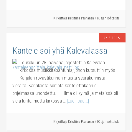
Kirjoittaja
Kristiina Paananen
/
IK ajankohtaista
23.6.2008
Kantele soi yhä Kalevalassa
Toukokuun 28. päivänä järjestettiin Kalevalan
kirkossa musiikkitapahtuma, johon kutsuttiin myös
Karjalan rovastikunnan muista seurakunnista
vieraita. Karjalaista soitinta kantelettakaan ei
ohjelmassa unohdettu. Ilma oli kylmä ja metsissä oli
vielä lunta, mutta kirkossa …
[Lue lisää...]
Kirjoittaja
Kristiina Paananen
/
IK ajankohtaista