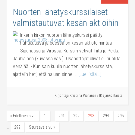
Nuorten lähetyskurssilaiset
valmistautuvat kesän aktioihin
Inkerin kirkon nuorten lähetyskurssi päättyi
huhtikuussa ja edessä on kesän aktiotoimintaa
Siperiassa ja Virossa. Kurssin vetivät Tiita ja Pekka
Jauhiainen (kuvassa vas.). Osanottajat olivat eli puolilta
Venäjää. - Kun sain kuulla nuorten lähetyskurssista,
ajattelin heti, että haluan sinne. …
[Lue lisää...]
Kirjoittaja
Kristiina Paananen
/
IK ajankohtaista
…
« Edellinen sivu
1
291
292
293
294
295
…
299
Seuraava sivu »