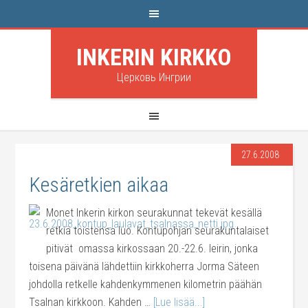
INKERIN KIRKKO
Церковь Ингрии
27.6.2008
Kesäretkien aikaa
Monet Inkerin kirkon seurakunnat tekevät kesällä
retkiä toistensa luo. Kontupohjan seurakuntalaiset
pitivät omassa kirkossaan 20.-22.6. leirin, jonka
toisena päivänä lähdettiin kirkkoherra Jorma Säteen
johdolla retkelle kahdenkymmenen kilometrin päähän
Tsalnan kirkkoon. Kahden …
[Lue lisää...]