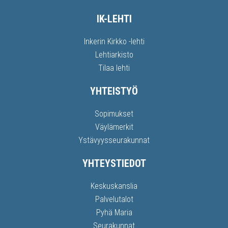
IK-LEHTI
Inkerin Kirkko -lehti
Lehtiarkisto
Tilaa lehti
YHTEISTYÖ
Sopimukset
Väylämerkit
Ystävyysseurakunnat
YHTEYSTIEDOT
Keskuskanslia
Palvelutalot
Pyhä Maria
Seurakunnat