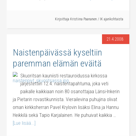
Kirjoittaja
Kristiina Paananen
/
IK ajankohtaista
21.4.2008
Naistenpäivässä kyseltiin
paremman elämän eväitä
Skuoritsan kauniisti restauroidussa kirkossa
järjestettiin 12.4. naistentapahtuma, joka veti
paikalle kaikkiaan noin 80 osanottajaa Länsi-Inkerin
ja Pietarin rovastikunnista. Vierailevina puhujina olivat
oman kirkkoherran Pavel Krylovin lisäksi Elina ja Hannu
Heikkilä sekä Tapio Karjalainen. He puhuivat kaikkia …
[Lue lisää...]