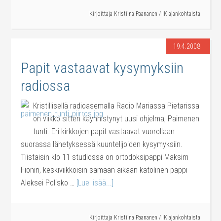
Kirjoittaja
Kristiina Paananen
/
IK ajankohtaista
19.4.2008
Papit vastaavat kysymyksiin
radiossa
Kristillisellä radioasemalla Radio Mariassa Pietarissa
on viikko sitten käynnistynyt uusi ohjelma, Paimenen
tunti. Eri kirkkojen papit vastaavat vuorollaan
suorassa lähetyksessä kuuntelijoiden kysymyksiin.
Tiistaisin klo 11 studiossa on ortodoksipappi Maksim
Fionin, keskiviikkoisin samaan aikaan katolinen pappi
Aleksei Polisko …
[Lue lisää...]
Kirjoittaja
Kristiina Paananen
/
IK ajankohtaista