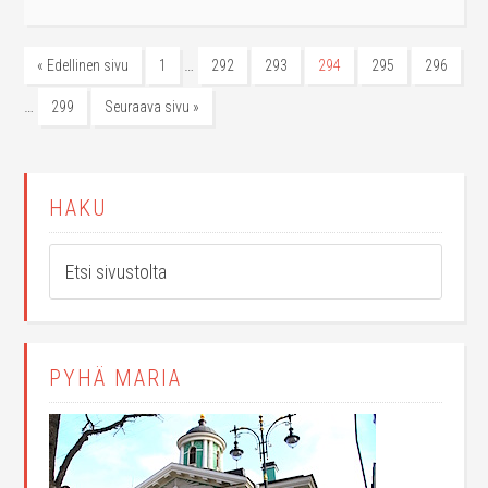
…
« Edellinen sivu
1
292
293
294
295
296
…
299
Seuraava sivu »
HAKU
PYHÄ MARIA