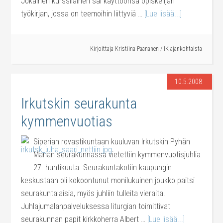
Jokainen kurssilainen sai käyttöönsä opiskelijan
työkirjan, jossa on teemoihin liittyviä …
[Lue lisää...]
Kirjoittaja
Kristiina Paananen
/
IK ajankohtaista
10.5.2008
Irkutskin seurakunta
kymmenvuotias
Siperian rovastikuntaan kuuluvan Irkutskin Pyhän
Marian seurakunnassa vietettiin kymmenvuotisjuhlia
27. huhtikuuta. Seurakuntakotiin kaupungin
keskustaan oli kokoontunut monilukuinen joukko paitsi
seurakuntalaisia, myös juhliin tulleita vieraita.
Juhlajumalanpalveluksessa liturgian toimittivat
seurakunnan papit kirkkoherra Albert …
[Lue lisää...]