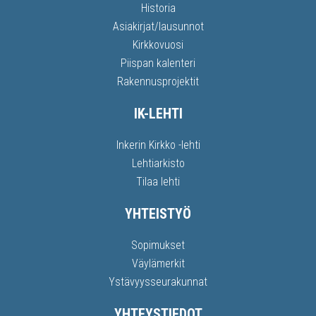
Historia
Asiakirjat/lausunnot
Kirkkovuosi
Piispan kalenteri
Rakennusprojektit
IK-LEHTI
Inkerin Kirkko -lehti
Lehtiarkisto
Tilaa lehti
YHTEISTYÖ
Sopimukset
Väylämerkit
Ystävyysseurakunnat
YHTEYSTIEDOT