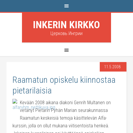
INKERIN KIRKKO
Церковь Ингрии
11.5.2008
Raamatun opiskelu kiinnostaa
pietarilaisia
Kevään 2008 aikana diakoni Genrih Multanen on
vetänyt Pietarin Pyhän Marian seurakunnassa
Raamatun keskeisiä temoja käsittelevän Alfa-
kurssin, jolla on ollut mukana viitisentoista henkeä.