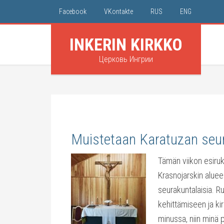
Facebook
VKontakte
RUS
ENG
INKERIN KIRKKO
Церковь Ингрии
Muistetaan Karatuzan seu
Tämän viikon esiru
Krasnojarskin aluee
seurakuntalaisia. 
kehittämiseen ja k
minussa, niin minä 