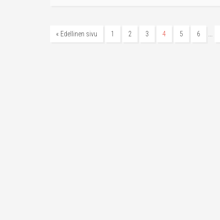
…
« Edellinen sivu
1
2
3
4
5
6