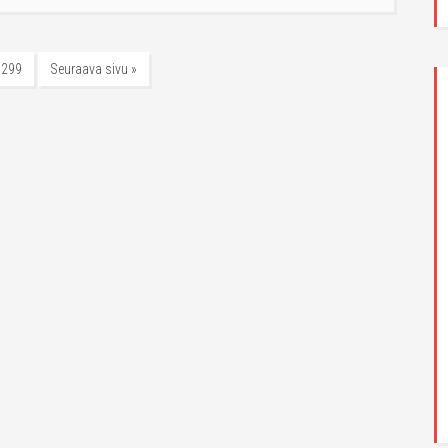
299
Seuraava sivu »