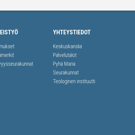
EISTYÖ
YHTEYSTIEDOT
mukset
Keskuskanslia
ämerkit
Palvelutalot
vyysseurakunnat
Pyhä Maria
Seurakunnat
Teologinen instituutti