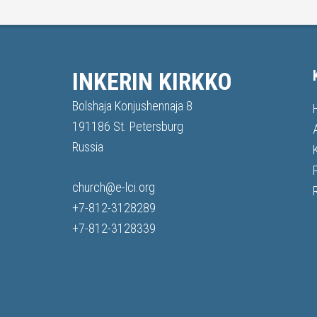
INKERIN KIRKKO
Bolshaja Konjushennaja 8
191186 St. Petersburg
Russia
church@e-lci.org
+7-812-3128289
+7-812-3128339