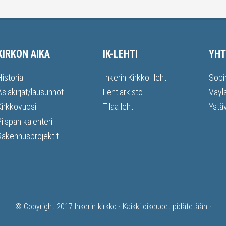
KIRKON AIKA
IK-LEHTI
YHT
Historia
Inkerin Kirkko -lehti
Sopi
Asiakirjat/lausunnot
Lehtiarkisto
Väyl
Kirkkovuosi
Tilaa lehti
Ystä
Piispan kalenteri
Rakennusprojektit
© Copyright 2017
Inkerin kirkko
· Kaikki oikeudet pidätetään ·