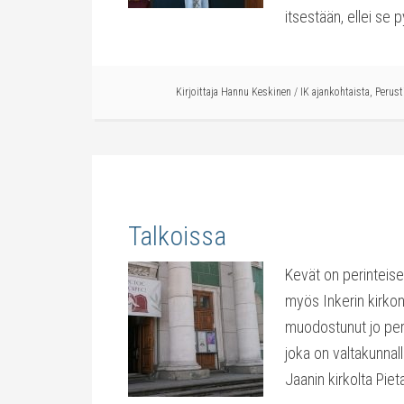
itsestään, ellei se 
Kirjoittaja
Hannu Keskinen
/
IK ajankohtaista
,
Perust
Talkoissa
Kevät on perinteises
myös Inkerin kirko
muodostunut jo peri
joka on valtakunnal
Jaanin kirkolta Piet