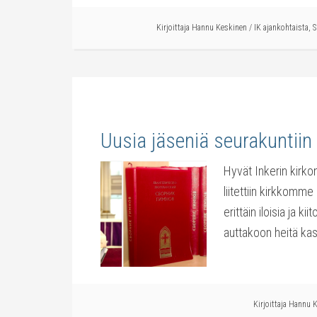
Kirjoittaja
Hannu Keskinen
/
IK ajankohtaista
,
S
Uusia jäseniä seurakuntiin
Hyvät Inkerin kirk
liitettiin kirkkomm
erittäin iloisia ja k
auttakoon heitä k
Kirjoittaja
Hannu K