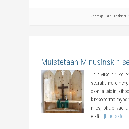
Kirjoittaja
Hannu Keskinen
Muistetaan Minusinskin s
Tällä viikolla ruk
seurakunnalle henge
saarnattaisiin jatko
kirkkoherraa myös f
mies, joka ei vaell
eikä …
[Lue lisää...]