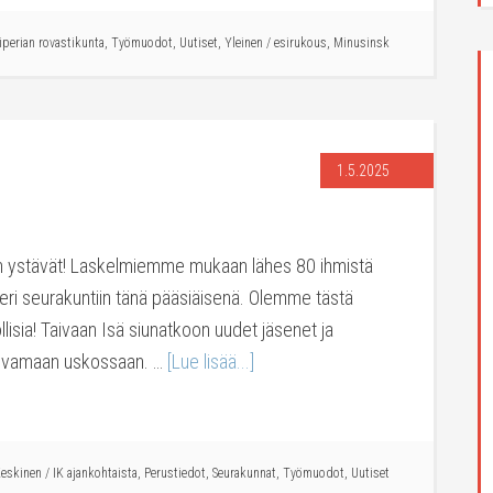
iperian rovastikunta
,
Työmuodot
,
Uutiset
,
Yleinen
/
esirukous
,
Minusinsk
1.5.2025
on ystävät! Laskelmiemme mukaan lähes 80 ihmistä
e eri seurakuntiin tänä pääsiäisenä. Olemme tästä
iitollisia! Taivaan Isä siunatkoon uudet jäsenet ja
asvamaan uskossaan. …
[Lue lisää...]
eskinen
/
IK ajankohtaista
,
Perustiedot
,
Seurakunnat
,
Työmuodot
,
Uutiset