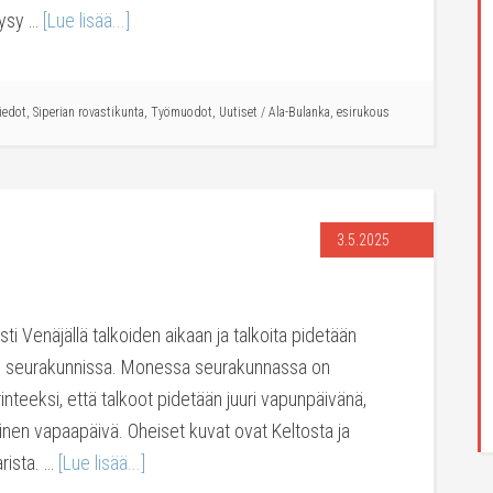
pysy …
[Lue lisää...]
iedot
,
Siperian rovastikunta
,
Työmuodot
,
Uutiset
/
Ala-Bulanka
,
esirukous
3.5.2025
ti Venäjällä talkoiden aikaan ja talkoita pidetään
n seurakunnissa. Monessa seurakunnassa on
nteeksi, että talkoot pidetään juuri vapunpäivänä,
linen vapaapäivä. Oheiset kuvat ovat Keltosta ja
arista. …
[Lue lisää...]