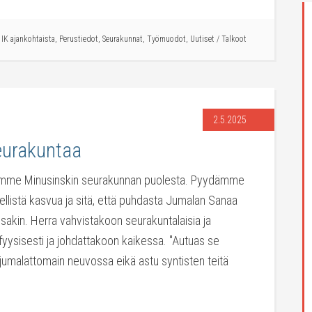
/
IK ajankohtaista
,
Perustiedot
,
Seurakunnat
,
Työmuodot
,
Uutiset
/
Talkoot
2.5.2025
eurakuntaa
oilemme Minusinskin seurakunnan puolesta. Pyydämme
llistä kasvua ja sitä, että puhdasta Jumalan Sanaa
ssakin. Herra vahvistakoon seurakuntalaisia ja
yysisesti ja johdattakoon kaikessa. "Autuas se
a jumalattomain neuvossa eikä astu syntisten teitä