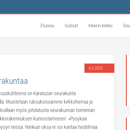
Etusivu
Uutiset
Inkerin kirkko
Seu
6.5.2025
rakuntaa
kouskohteena on Karatuzan seurakunta
lla. Muistetaan rukouksissamme kirkkoherraa ja
Rukoillaan myös johdatusta seurakunnan toiminnan
irkkorakennuksen kunnostamiseen. «Pysykää
pysyn teissä. Niinkuin oksa ei voi kantaa hedelmää