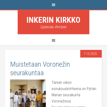
INKERIN KIRKKO
Церковь Ингрии
7.10.2025
Muistetaan Voronežin
seurakuntaa
Tämän viikon
esirukouskohteena on Pyhän
Marian seurakunta
Voronežissa.