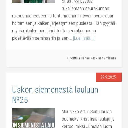
Shastlivyi pyytää
rukoilemaan seurakunnan
rukoushuoneeseen ja tonttimaahan liittyvän byrokratian
hoitamisen ja kaiken järjestymisen puolesta. Hän pyytää
myös rukoilemaan johdatusta seurakunnassa
pidettävään seminaariin ja sen …
[Lue lisää...]
Kirjoittaja
Hannu Keskinen
/
Yleinen
29.9.2025
Uskon siemenestä lauluun
№25
Muusikko Artur Soitu laulaa
suomeksi kristillisiä lauluja ja
kertoo, miksi Jumalan luota