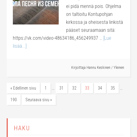
ei pidä mennä pois. Ohjelma
on taltioitu Kontupohjan
kirkossa ja oheisesta linkistä
pääset seuraamaan sitä:
https://vk.com/video-48634186_456249937 …
[Lue
lisää...]
Kirjoittaja
Hannu Keskinen
/
Yleinen
…
…
« Edellinen sivu
1
31
32
33
34
35
190
Seuraava sivu »
HAKU