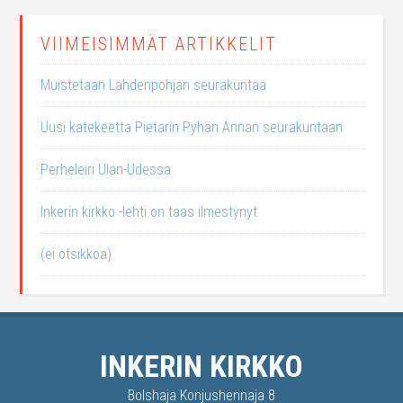
VIIMEISIMMÄT ARTIKKELIT
Muistetaan Lahdenpohjan seurakuntaa
Uusi katekeetta Pietarin Pyhän Annan seurakuntaan
Perheleiri Ulan-Udessa
Inkerin kirkko -lehti on taas ilmestynyt
(ei otsikkoa)
INKERIN KIRKKO
Bolshaja Konjushennaja 8