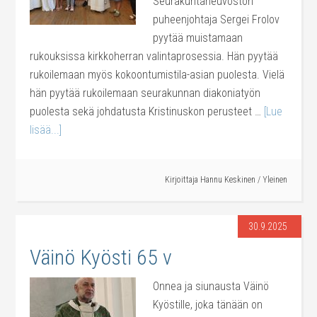
Seurakuntaneuvoston
puheenjohtaja Sergei Frolov
pyytää muistamaan
rukouksissa kirkkoherran valintaprosessia. Hän pyytää
rukoilemaan myös kokoontumistila-asian puolesta. Vielä
hän pyytää rukoilemaan seurakunnan diakoniatyön
puolesta sekä johdatusta Kristinuskon perusteet …
[Lue
lisää...]
Kirjoittaja
Hannu Keskinen
/
Yleinen
30.9.2025
Väinö Kyösti 65 v
Onnea ja siunausta Väinö
Kyöstille, joka tänään on