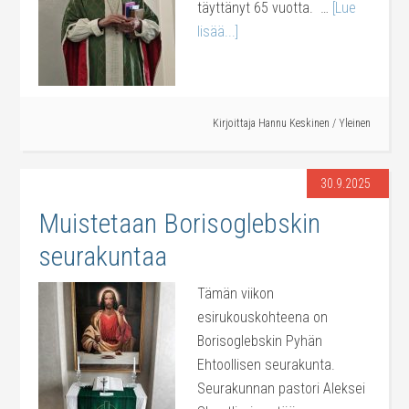
täyttänyt 65 vuotta. …
[Lue
lisää...]
Kirjoittaja
Hannu Keskinen
/
Yleinen
30.9.2025
Muistetaan Borisoglebskin
seurakuntaa
Tämän viikon
esirukouskohteena on
Borisoglebskin Pyhän
Ehtoollisen seurakunta.
Seurakunnan pastori Aleksei