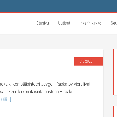
Etusivu
Uutiset
Inkerin kirkko
Seu
17.9.2025
sekä kirkon pääsihteeri Jevgeni Raskatov vierailivat
 Inkerin kirkon itäisintä pastoria Hiroaki
isää...]