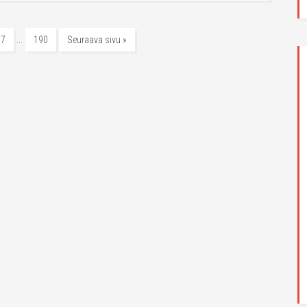
…
37
190
Seuraava sivu »