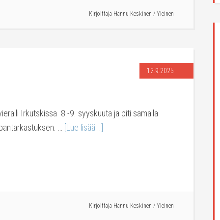
Kirjoittaja
Hannu Keskinen
/
Yleinen
12.9.2025
ieraili Irkutskissa 8.-9. syyskuuta ja piti samalla
pantarkastuksen. …
[Lue lisää...]
Kirjoittaja
Hannu Keskinen
/
Yleinen