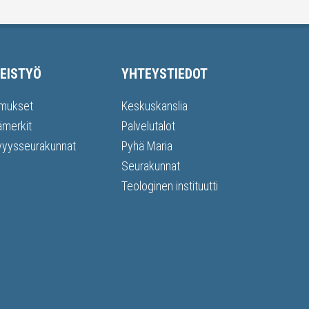
EISTYÖ
YHTEYSTIEDOT
mukset
Keskuskanslia
ämerkit
Palvelutalot
vyysseurakunnat
Pyhä Maria
Seurakunnat
Teologinen instituutti