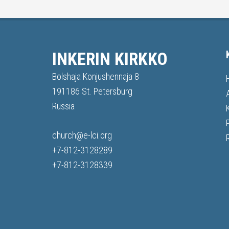
INKERIN KIRKKO
Bolshaja Konjushennaja 8
191186 St. Petersburg
Russia
church@e-lci.org
+7-812-3128289
+7-812-3128339