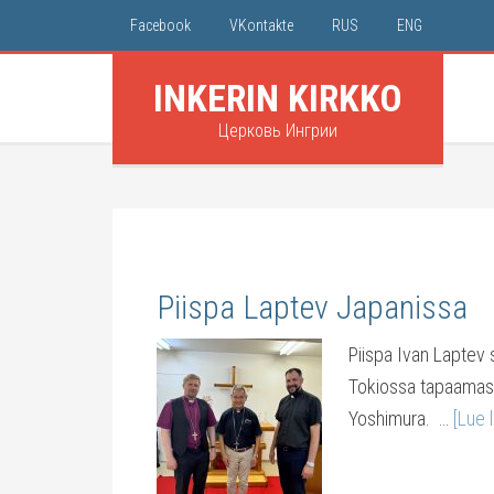
Facebook
VKontakte
RUS
ENG
INKERIN KIRKKO
Церковь Ингрии
Piispa Laptev Japanissa
Piispa Ivan Laptev 
Tokiossa tapaamassa
Yoshimura. …
[Lue l