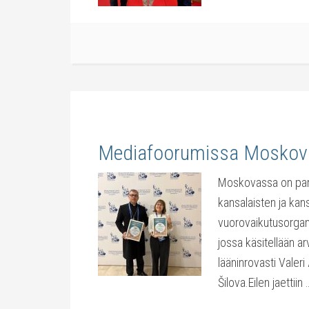
Mediafoorumissa Moskov
Moskovassa on parh
kansalaisten ja kan
vuorovaikutusorgan
jossa käsitellään a
lääninrovasti Valeri
Šilova.Eilen jaettiin