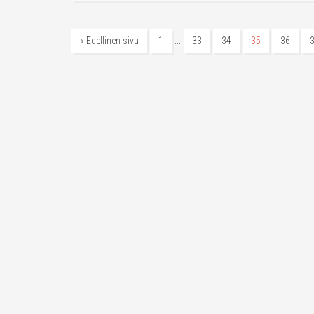
…
« Edellinen sivu
1
33
34
35
36