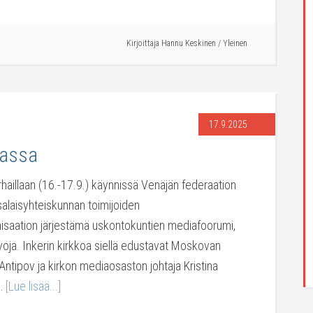
Kirjoittaja
Hannu Keskinen
/
Yleinen
17.9.2025
assa
aillaan (16.-17.9.) käynnissä Venäjän federaation
salaisyhteiskunnan toimijoiden
isaation järjestämä uskontokuntien mediafoorumi,
rvoja. Inkerin kirkkoa siellä edustavat Moskovan
 Antipov ja kirkon mediaosaston johtaja Kristina
 …
[Lue lisää...]