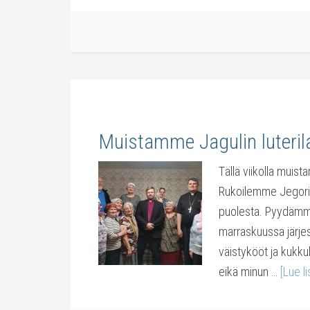
Muistamme Jagulin luterila
Тällä viikolla muis
Rukoilemme Jegorin
puolesta. Pyydämme
marraskuussa järje
väistykööt ja kukkul
eikä minun …
[Lue li