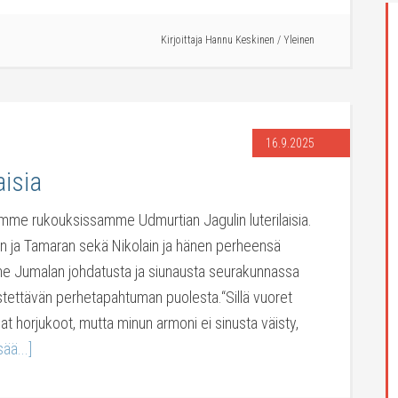
Kirjoittaja
Hannu Keskinen
/
Yleinen
16.9.2025
isia
tamme rukouksissamme Udmurtian Jagulin luterilaisia.
 ja Tamaran sekä Nikolain ja hänen perheensä
 Jumalan johdatusta ja siunausta seurakunnassa
stettävän perhetapahtuman puolesta.“Sillä vuoret
at horjukoot, mutta minun armoni ei sinusta väisty,
sää...]