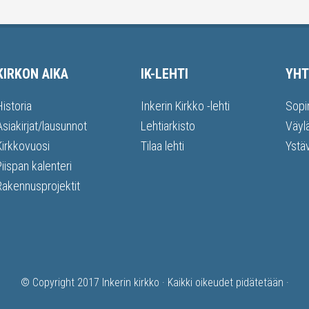
KIRKON AIKA
IK-LEHTI
YHT
Historia
Inkerin Kirkko -lehti
Sopi
Asiakirjat/lausunnot
Lehtiarkisto
Väyl
Kirkkovuosi
Tilaa lehti
Ystä
Piispan kalenteri
Rakennusprojektit
© Copyright 2017
Inkerin kirkko
· Kaikki oikeudet pidätetään ·