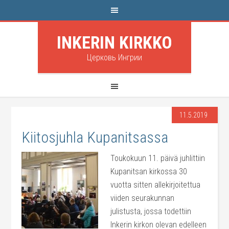
INKERIN KIRKKO
Церковь Ингрии
11.5.2019
Kiitosjuhla Kupanitsassa
Toukokuun 11. päivä juhlittiin
Kupanitsan kirkossa 30
vuotta sitten allekirjoitettua
viiden seurakunnan
julistusta, jossa todettiin
Inkerin kirkon olevan edelleen