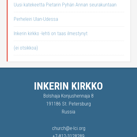
Uusi katekeetta Pietarin Pyhän Annan seurakuntaan
Perheleiri Ulan-Udessa
Inkerin kirkko -lehti on taas ilmestynyt
(ei otsikkoa)
INKERIN KIRKKO
Bolshaja Konjushennaja 8
191186 St. Petersburg
Russia
church@e-lci.org
+7-812-3128289