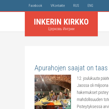
Facebook
VKontakte
RUS
ENG
INKERIN KIRKKO
Церковь Ингрии
Apurahojen saajat on taas
12. joulukuuta päät
Jaossa oli miljoona 
hakemukset pisteyt
mahdollisuuden tot
Pisteytyksessä arvio