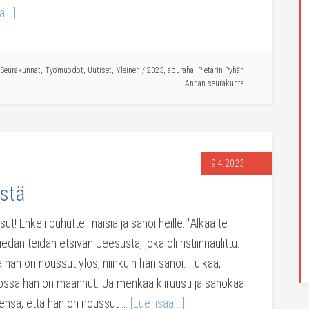
ä...]
,
Seurakunnat
,
Työmuodot
,
Uutiset
,
Yleinen
/
2023
,
apuraha
,
Pietarin Pyhän
Annan seurakunta
9.4.2023
istä
t! Enkeli puhutteli naisia ja sanoi heille: "Älkää te
tiedän teidän etsivän Jeesusta, joka oli ristiinnaulittu.
llä hän on noussut ylös, niinkuin hän sanoi. Tulkaa,
ossa hän on maannut. Ja menkää kiiruusti ja sanokaa
lensa, että hän on noussut …
[Lue lisää...]