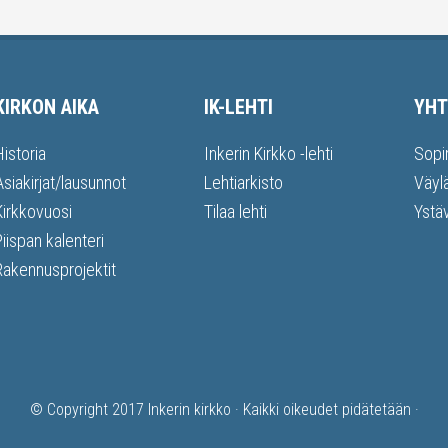
KIRKON AIKA
IK-LEHTI
YHT
Historia
Inkerin Kirkko -lehti
Sopi
Asiakirjat/lausunnot
Lehtiarkisto
Väyl
Kirkkovuosi
Tilaa lehti
Ystä
Piispan kalenteri
Rakennusprojektit
© Copyright 2017
Inkerin kirkko
· Kaikki oikeudet pidätetään ·