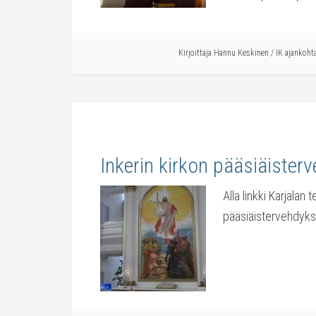
Kirjoittaja
Hannu Keskinen
/
IK ajankoht
Inkerin kirkon pääsiäister
Alla linkki Karjalan 
pääsiäistervehdyk