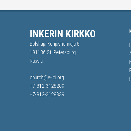
INKERIN KIRKKO
Bolshaja Konjushennaja 8
191186 St. Petersburg
Russia
church@e-lci.org
+7-812-3128289
+7-812-3128339