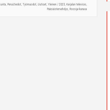
kunta
,
Perustiedot
,
Työmuodot
,
Uutiset
,
Yleinen
/
2023
,
Karjalan televisio
,
Pääsiäistervehdys
,
Rossija-kanava