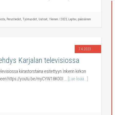
aista
,
Perustiedot
,
Työmuodot
,
Uutiset
,
Yleinen
/
2023
,
Laptev
,
pääsiäinen
7.4.2023
vehdys Karjalan televisiossa
televisiossa kiirastorstaina esitettyyn Inkerin kirkon
seen:https://youtu.be/myCYW18K00I …
[Lue lisää...]