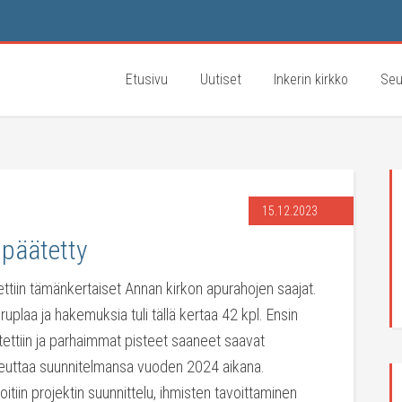
Etusivu
Uutiset
Inkerin kirkko
Seu
15.12.2023
 päätetty
ettiin tämänkertaiset Annan kirkon apurahojen saajat.
ruplaa ja hakemuksia tuli tällä kertaa 42 kpl. Ensin
ettiin ja parhaimmat pisteet saaneet saavat
euttaa suunnitelmansa vuoden 2024 aikana.
itiin projektin suunnittelu, ihmisten tavoittaminen