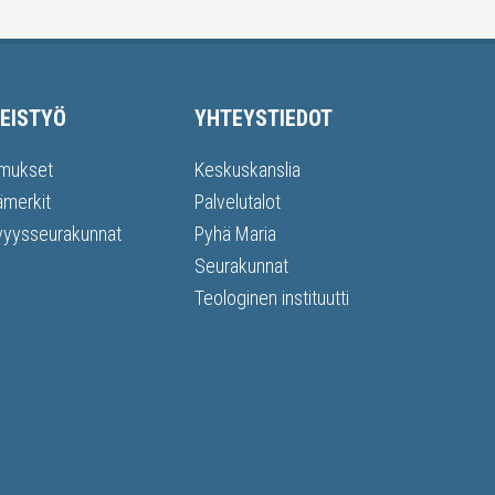
EISTYÖ
YHTEYSTIEDOT
mukset
Keskuskanslia
ämerkit
Palvelutalot
vyysseurakunnat
Pyhä Maria
Seurakunnat
Teologinen instituutti