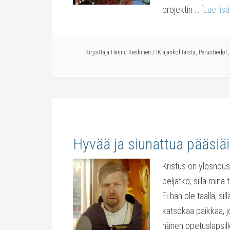
projektin …
[Lue lisä
Kirjoittaja
Hannu Keskinen
/
IK ajankohtaista
,
Perustiedot
Hyvää ja siunattua pääsiä
Kristus on ylösnoussu
peljätkö; sillä minä 
Ei hän ole täällä, si
katsokaa paikkaa, j
hänen opetuslapsil